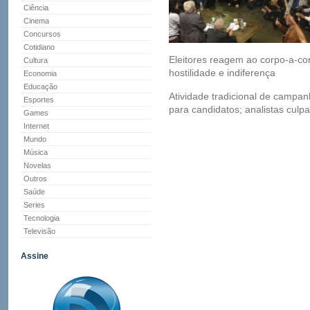
Ciência
Cinema
Concursos
Cotidiano
Eleitores reagem ao corpo-a-c
Cultura
hostilidade e indiferença
Economia
Educação
Atividade tradicional de campan
Esportes
para candidatos; analistas culp
Games
Internet
Mundo
Música
Novelas
Outros
Saúde
Series
Tecnologia
Televisão
Assine