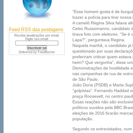
“Esse homem gosta é de burguês
trazer a polícia para tirar nossa
A camelô Regina Silva falava al
Celso Russomanno, candidato à 
Feed RSS das postagens
tirava foto com eleitores. “Se é
Receba atualizações por email.
Digite seu email:
Lapa?”, perguntava Regina.
Naquela manhã, o candidato já 
questionado por suas declaraçõ
Delivered by
FeedBurner
preferiram criticar quem estava a
heim? Que vergonha”, disse um
Demonstrações de hostilidade e
nas campanhas de rua de outros 
de São Paulo.
João Doria (PSDB) e Marta Sup
“golpistas”. Fernando Haddad o
praça Roosevelt, no centro paul
Essas reações não são exclusivi
políticos ouvidos pela BBC Bras
eleições de 2016 ficarão marcad
população.
Segundo os entrevistados, num 