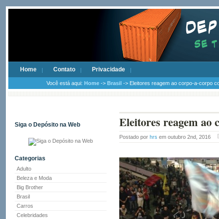
Home
Contato
Privacidade
Você está aqui:
Home
->
Brasil
-> Eleitores reagem ao corpo-a-corpo co
Eleitores reagem ao c
Siga o Depósito na Web
Postado por
hrs
em outubro 2nd, 2016
Categorias
Adulto
Beleza e Moda
Big Brother
Brasil
Carros
Celebridades