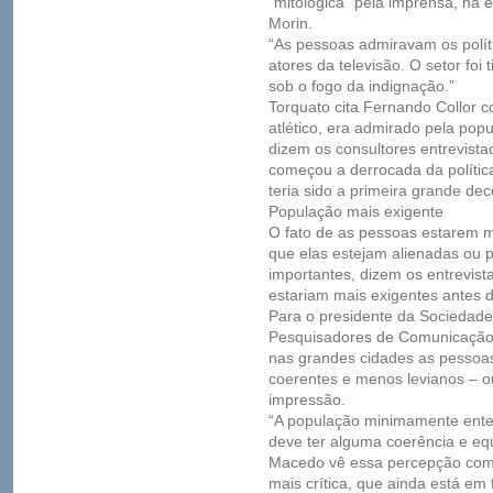
“mitológica” pela imprensa, na 
Morin.
“As pessoas admiravam os polít
atores da televisão. O setor foi
sob o fogo da indignação.”
Torquato cita Fernando Collor 
atlético, era admirado pela pop
dizem os consultores entrevist
começou a derrocada da política
teria sido a primeira grande d
População mais exigente
O fato de as pessoas estarem ma
que elas estejam alienadas o
importantes, dizem os entrevista
estariam mais exigentes antes 
Para o presidente da Sociedade 
Pesquisadores de Comunicação 
nas grandes cidades as pessoas
coerentes e menos levianos – 
impressão.
“A população minimamente enten
deve ter alguma coerência e equi
Macedo vê essa percepção como
mais crítica, que ainda está e