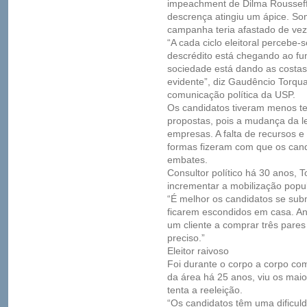
impeachment de Dilma Rousseff 
descrença atingiu um ápice. So
campanha teria afastado de vez 
“A cada ciclo eleitoral percebe-s
descrédito está chegando ao fu
sociedade está dando as costas 
evidente”, diz Gaudêncio Torqu
comunicação política da USP.
Os candidatos tiveram menos te
propostas, pois a mudança da le
empresas. A falta de recursos e
formas fizeram com que os cand
embates.
Consultor político há 30 anos, T
incrementar a mobilização popul
“É melhor os candidatos se sub
ficarem escondidos em casa. An
um cliente a comprar três pares
preciso.”
Eleitor raivoso
Foi durante o corpo a corpo com 
da área há 25 anos, viu os mai
tenta a reeleição.
“Os candidatos têm uma dificul