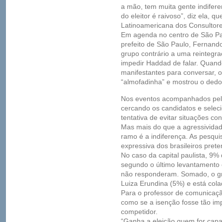
a mão, tem muita gente indiferen
do eleitor é raivoso”, diz ela, 
Latinoamericana dos Consultores
Em agenda no centro de São Pa
prefeito de São Paulo, Fernand
grupo contrário a uma reintegr
impedir Haddad de falar. Quan
manifestantes para conversar,
“almofadinha” e mostrou o dedo
Nos eventos acompanhados pel
cercando os candidatos e sele
tentativa de evitar situações co
Mas mais do que a agressividad
ramo é a indiferença. As pesqu
expressiva dos brasileiros pret
No caso da capital paulista, 9%
segundo o último levantamento
não responderam. Somado, o gr
Luiza Erundina (5%) e está col
Para o professor de comunicaçã
como se a isenção fosse tão im
competidor.
“Ganha a eleição quem for capa