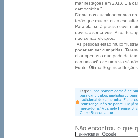
manifestações em 2013. É a car
democrática.”
Diante dos questionamentos do 
terão que mudar, diz a consultora
Para ela, será preciso ouvir ma
deverão ser críveis. A rua terá
não só nas eleições.
“As pessoas estão muito frustr
poderiam ser cumpridas. Teremo
citar apenas o que pode de fat
comunicação de uma via só não
Fonte: Último Segundo/Eleiçõe
Tags:
"Esse homem gosta é de bu
para candidatos; analistas culpam 
tradicional de campanha
,
Eleitore
indiferença
,
não de pobre. Ele já fa
mercadoria." A camelô Regina Silv
Celso Russomanno
Não encontrou o que q