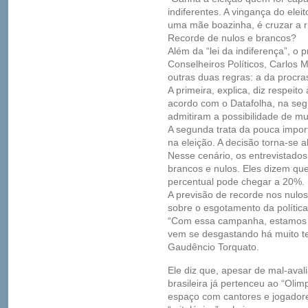
indiferentes. A vingança do eleit
uma mãe boazinha, é cruzar a r
Recorde de nulos e brancos?
Além da “lei da indiferença”, o 
Conselheiros Políticos, Carlos M
outras duas regras: a da procra
A primeira, explica, diz respeit
acordo com o Datafolha, na seg
admitiram a possibilidade de m
A segunda trata da pouca import
na eleição. A decisão torna-se 
Nesse cenário, os entrevistado
brancos e nulos. Eles dizem q
percentual pode chegar a 20%.
A previsão de recorde nos nul
sobre o esgotamento da política 
“Com essa campanha, estamos fe
vem se desgastando há muito te
Gaudêncio Torquato.
Ele diz que, apesar de mal-avali
brasileira já pertenceu ao “Olim
espaço com cantores e jogadore