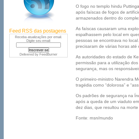
O fogo no templo hindu Puttingal
após faíscas de fogos de artifí
armazenados dentro do complex
As faíscas causaram uma explo
Feed RSS das postagens
espalhassem pelo local em que
Receba atualizações por email.
pessoas se encontrava no local
Digite seu email:
precisaram de várias horas até 
Delivered by
FeedBurner
As autoridades do estado de K
permissão para a utilização dos 
segurança, mas os responsávei
O primeiro-ministro Narendra Mo
tragédia como “dolorosa” e “ass
Os padrões de segurança na Ín
após a queda de um viaduto em 
dez dias, que resultou na mort
Fonte: msn/mundo