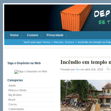
Home
Contato
Privacidade
Você está aqui:
Home
->
Mundo
,
Outros
-> Incêndio em templo na Índ
Incêndio em templo 
Siga o Depósito na Web
Postado por
hrs
em abril 11th, 2016
Categorias
Adulto
Beleza e Moda
Big Brother
Brasil
Carros
Celebridades