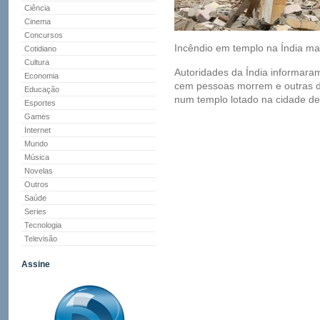
Ciência
Cinema
Concursos
Incêndio em templo na Índia m
Cotidiano
Cultura
Autoridades da Índia informara
Economia
cem pessoas morrem e outras du
Educação
num templo lotado na cidade de
Esportes
Games
Internet
Mundo
Música
Novelas
Outros
Saúde
Series
Tecnologia
Televisão
Assine