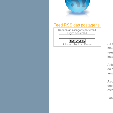
Feed RSS das postagens
Receba atualizações por email.
Digite seu email:
A E
Delivered by
FeedBurner
mai
ree
loc
Ante
da 
tem
A co
des
est
Fon