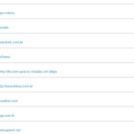
iga cultura
ixolaS
ww.linkk.com.br
nônimo
inka-Me.com para os viciados em blogs
ttp://www.linkou.com.br
uvidizer.com
igg.com.br
ebsapiens.net