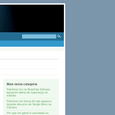
Mais nesta categoria
Pokémon Go no Brasil faz Detrans
lançarem alerta de segurança no
trânsito
Pokémon em forma de rato aparece
durante discurso de Sergio Moro na
Câmara
Por que um game é cancelado ou