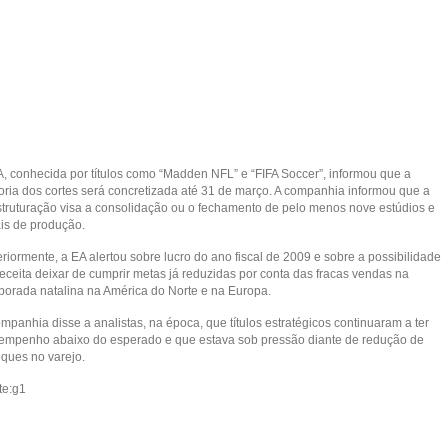
A, conhecida por títulos como “Madden NFL” e “FIFA Soccer”, informou que a
oria dos cortes será concretizada até 31 de março. A companhia informou que a
struturação visa a consolidação ou o fechamento de pelo menos nove estúdios e
ais de produção.
riormente, a EA alertou sobre lucro do ano fiscal de 2009 e sobre a possibilidade
receita deixar de cumprir metas já reduzidas por conta das fracas vendas na
porada natalina na América do Norte e na Europa.
mpanhia disse a analistas, na época, que títulos estratégicos continuaram a ter
empenho abaixo do esperado e que estava sob pressão diante de redução de
oques no varejo.
te:g1