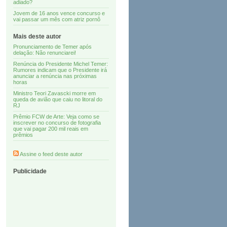
adiado?
Jovem de 16 anos vence concurso e
vai passar um mês com atriz pornô
Mais deste autor
Pronunciamento de Temer após
delação: Não renunciarei!
Renúncia do Presidente Michel Temer:
Rumores indicam que o Presidente irá
anunciar a renúncia nas próximas
horas
Ministro Teori Zavascki morre em
queda de avião que caiu no litoral do
RJ
Prêmio FCW de Arte: Veja como se
inscrever no concurso de fotografia
que vai pagar 200 mil reais em
prêmios
Assine o feed deste autor
Publicidade