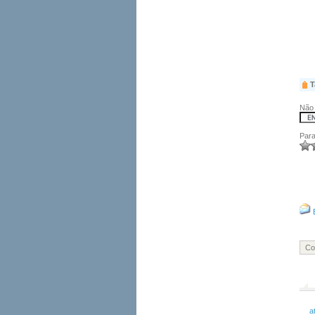
T
Não 
Para
Co
a