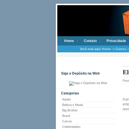
Home
Contato
Privacidade
Você está aqui:
Home
->
Games
->
El
Siga o Depósito na Web
Pos
Categorias
A pr
Adulto
emp
Beleza e Moda
ree
Big Brother
Brasil
Carros
Celebridades