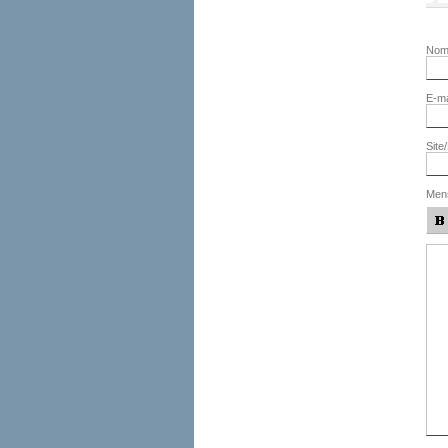
No
E-ma
Site
Men