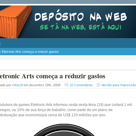
 Eletronic Arts começa a reduzir gastos
etronic Arts começa a reduzir gastos
tado por
s4mu3l
em dezembro 19th, 2008
10 Comentários
Versão para Impressão
odutora de games Eletronic Arts informou nesta sexta-feira (19) que cortará 1 mil
regos, ou 10% de sua força de trabalho, como parte de um plano de
struturação que economizará cerca de US$ 120 milhões por ano.