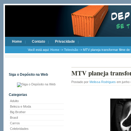
Home
Contato
Privacidade
Você está aqui:
Home
->
Televisão
-> MTV planeja transformar filme de 
MTV planeja transfor
Siga o Depósito na Web
Postado por
Melissa Rodrigues
em junho 
Categorias
Adulto
Beleza e Moda
Big Brother
Brasil
Carros
Celebridades