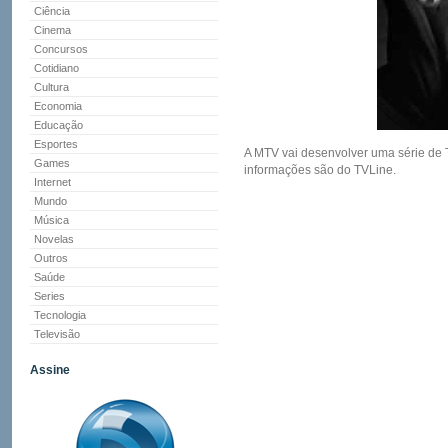
Ciência
Cinema
Concursos
Cotidiano
Cultura
Economia
Educação
Esportes
A MTV vai desenvolver uma série de 
Games
informações são do TVLine.
Internet
Mundo
Música
Novelas
Outros
Saúde
Series
Tecnologia
Televisão
Assine