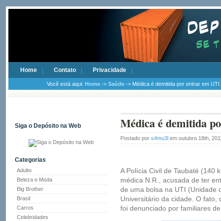
Home
Contato
Privacidade
Você está aqui:
Home
->
Saúde
-> Médica é demitida por entrar em UTI
Médica é demitida p
Siga o Depósito na Web
Postado por
s4mu3l
em outubro 18th, 20
Categorias
A Polícia Civil de Taubaté (140 
Adulto
médica N.R., acusada de ter e
Beleza e Moda
de uma bolsa na UTI (Unidade de
Big Brother
Universitário da cidade. O fato, 
Brasil
foi denunciado por familiares d
Carros
Celebridades