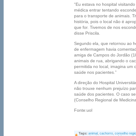
“Eu estava no hospital visitand
médica entrar tentando esconder
para o transporte de animais. Ti
história, pois o local não é apro
que for. Tivemos de nos esconde
disse Priscila.
Segundo ela, que retornou ao ho
de enfermagem havia comentad
amiga de Campos do Jordão (18
animais de rua, abrigando o ca
permitida no local, imagina um 
saúde nos pacientes.”
A direção do Hospital Universit
não trouxe nenhum prejuízo pa
saúde dos pacientes. O caso s
(Conselho Regional de Medicina
Fonte:uol
Tags:
animal
,
cachorro
,
conselho regi