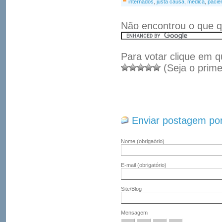
internados
,
justa causa
,
médica
,
pacie
Não encontrou o que q
Para votar clique em q
(Seja o prime
Enviar postagem por
Nome
(obrigaório)
E-mail
(obrigatório)
Site/Blog
Mensagem