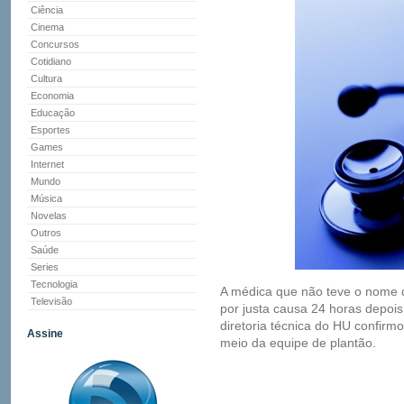
Ciência
Cinema
Concursos
Cotidiano
Cultura
Economia
Educação
Esportes
Games
Internet
Mundo
Música
Novelas
Outros
Saúde
Series
Tecnologia
A médica que não teve o nome di
Televisão
por justa causa 24 horas depois 
diretoria técnica do HU confirm
Assine
meio da equipe de plantão.