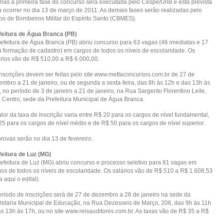
nas a primeira fase do concurso será executada pelo Cespe/UnB e está prevista
a ocorrer no dia 13 de março de 2011. As demais fases serão realizadas pelo
po de Bombeiros Militar do Espírito Santo (CBMES).
feitura de Água Branca (PB)
refeitura de Água Branca (PB) abriu concurso para 63 vagas (46 imediatas e 17
a formação de cadastro) em cargos de todos os níveis de escolaridade. Os
ários vão de R$ 510,00 a R$ 6.000,00.
inscrições devem ser feitas pelo site www.mettaconcursos.com.br de 27 de
embro a 21 de janeiro, ou de segunda a sexta-feira, das 8h às 12h e das 13h às
 no período de 3 de janeiro a 21 de janeiro, na Rua Sargento Florentino Leite,
, Centro, sede da Prefeitura Municipal de Água Branca.
lor da taxa de inscrição varia entre R$ 20 para os cargos de nível fundamental,
25 para os cargos de nível médio e de R$ 50 para os cargos de nível superior.
rovas serão no dia 13 de fevereiro.
feitura de Luz (MG)
refeitura de Luz (MG) abriu concurso e processo seletivo para 81 vagas em
gos de todos os níveis de escolaridade. Os salários vão de R$ 510 a R$ 1.608,53
a aqui o edital).
eríodo de inscrições será de 27 de dezembro a 26 de janeiro na sede da
retaria Municipal de Educação, na Rua Dezesseis de Março, 206, das 9h às 11h
as 13h às 17h, ou no site www.reisauditores.com.br. As taxas vão de R$ 35 a R$