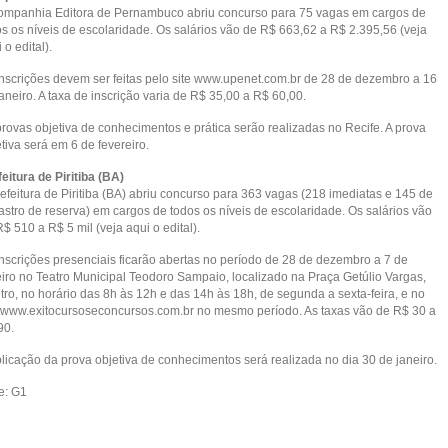
ompanhia Editora de Pernambuco abriu concurso para 75 vagas em cargos de
os os níveis de escolaridade. Os salários vão de R$ 663,62 a R$ 2.395,56 (veja
 o edital).
inscrições devem ser feitas pelo site www.upenet.com.br de 28 de dezembro a 16
aneiro. A taxa de inscrição varia de R$ 35,00 a R$ 60,00.
provas objetiva de conhecimentos e prática serão realizadas no Recife. A prova
tiva será em 6 de fevereiro.
eitura de Piritiba (BA)
efeitura de Piritiba (BA) abriu concurso para 363 vagas (218 imediatas e 145 de
astro de reserva) em cargos de todos os níveis de escolaridade. Os salários vão
$ 510 a R$ 5 mil (veja aqui o edital).
inscrições presenciais ficarão abertas no período de 28 de dezembro a 7 de
eiro no Teatro Municipal Teodoro Sampaio, localizado na Praça Getúlio Vargas,
tro, no horário das 8h às 12h e das 14h às 18h, de segunda a sexta-feira, e no
e www.exitocursoseconcursos.com.br no mesmo período. As taxas vão de R$ 30 a
90.
plicação da prova objetiva de conhecimentos será realizada no dia 30 de janeiro.
e: G1