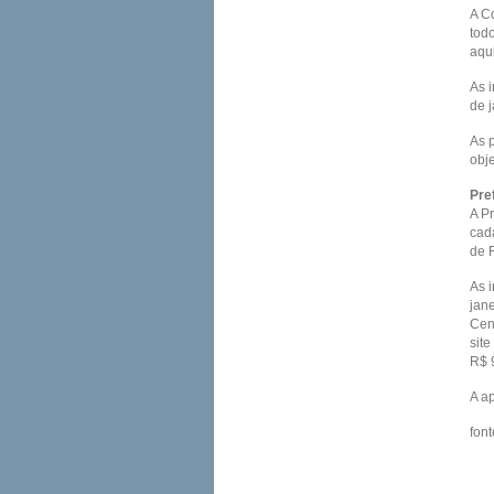
A C
tod
aqui
As 
de j
As 
obje
Pref
A Pr
cad
de R
As 
jan
Cen
sit
R$ 
A a
font