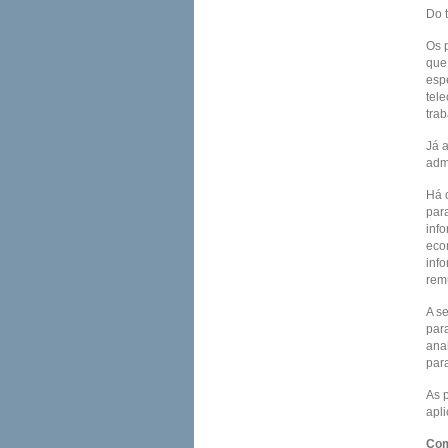
Do t
Os p
que
espe
tel
tra
Já a
admi
Há 
par
info
econ
info
rem
A se
para
anal
para
As p
apli
Com