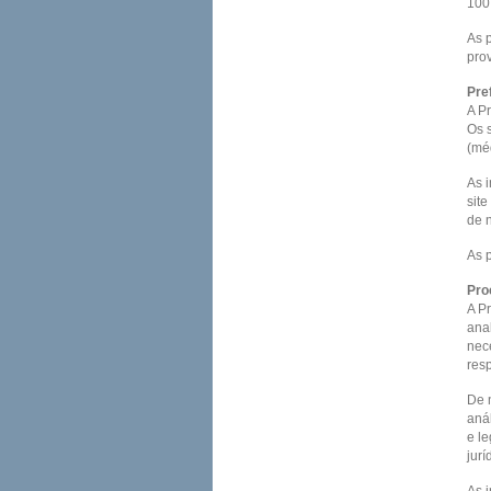
100
As p
pro
Pre
A Pr
Os 
(méd
As 
sit
de n
As p
Pro
A P
ana
nec
res
De n
anál
e l
jurí