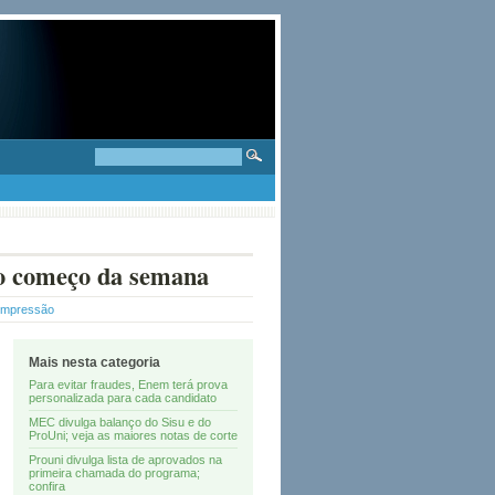
no começo da semana
 Impressão
Mais nesta categoria
Para evitar fraudes, Enem terá prova
personalizada para cada candidato
MEC divulga balanço do Sisu e do
ProUni; veja as maiores notas de corte
Prouni divulga lista de aprovados na
primeira chamada do programa;
confira