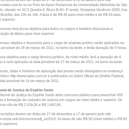
nscrições devem ser feitas de 27 de dezembro a 30 de janeiro pelo site
.iades.com.br ou no Polo de Apoio Presencial da Universidade Metodista de São
lo, situado no SCS Quadra 8, Bloco B-60, 4º andar, Shopping Venâncio 2000, Asa
 Brasília, das 10h às 16h. A taxa é de R$ 46 para nível médio e de R$ 50 para
l superior.
oncurso terá prova objetiva para todos os cargos e também discursivas e
iação de títulos para nível superior.
rovas objetiva e discursiva para o cargo de analista jurídico serão aplicadas na
a provável de 26 de março de 2011, no turno da tarde, e terão duração de 5 horas.
ova objetiva para o cargo técnico jurídico, de nível médio, terá a duração de 4
as e será aplicada na data provável de 27 de março de 2011, no turno da tarde.
locais, datas e horários de aplicação das provas serão divulgados no endereço
rônico http://www.iades.com.br e publicados no Diário Oficial do Distrito Federal,
data provável de 14 de março de 2011.
bunal de Justiça do Espírito Santo
ribunal de Justiça do Espírito Santo abriu concurso público para preencher 455
as e formação de cadastro de reserva em cargos de nível médio e superior. Os
ários vão de R$ 2.539,26 a R$ 3.662,80.
nscrições devem ser feitas de 27 de dezembro a 17 de janeiro pelo site
.cespe.unb.br/concursos/tj_es2010. As taxas de são R$ 50 (nível médio) e R$ 65
el superior).