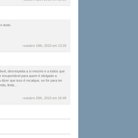
 o dudu
-
outubro 19th, 2010 em 13:29
vel, desrespeita a si mesmo e a todos que
er insuportável para quem é obrigado a
 dizer que isso é recalque, se for para ter
inda, linda…
-
outubro 20th, 2010 em 16:48