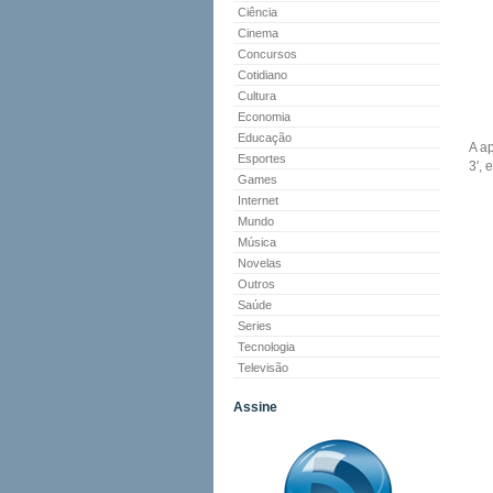
Ciência
Cinema
Concursos
Cotidiano
Cultura
Economia
Educação
A a
Esportes
3′,
Games
Internet
Mundo
Música
Novelas
Outros
Saúde
Series
Tecnologia
Televisão
Assine