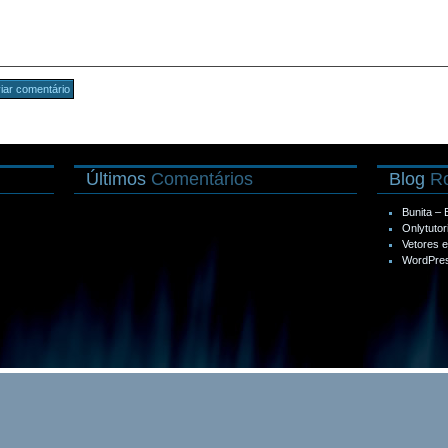
Últimos
Comentários
Blog
Ro
Bunita –
Onlytutor
Vetores 
WordPres