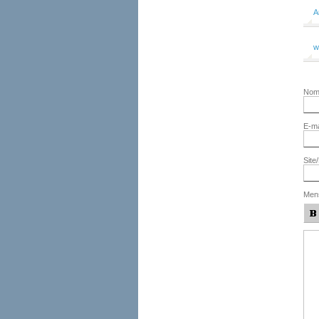
A
w
No
E-ma
Site
Men