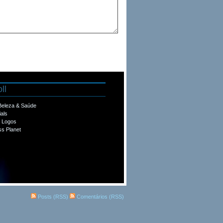
ll
 Beleza & Saúde
ials
e Logos
s Planet
Posts (RSS)
Comentários (RSS)