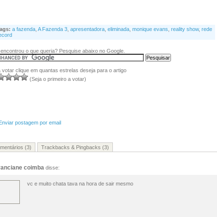
ags:
a fazenda
,
A Fazenda 3
,
apresentadora
,
eliminada
,
monique evans
,
reality show
,
rede
ecord
encontrou o que queria? Pesquise abaixo no Google.
 votar clique em quantas estrelas deseja para o artigo
(Seja o primeiro a votar)
Enviar postagem por email
mentários (3)
Trackbacks & Pingbacks (3)
ranciane coimba
disse:
vc e muito chata tava na hora de sair mesmo