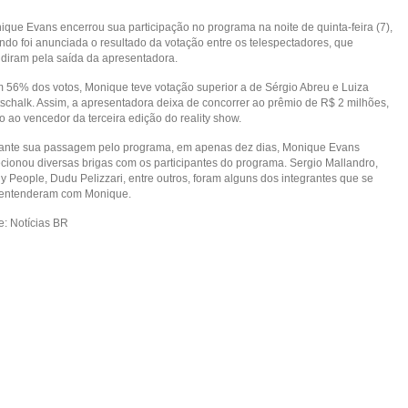
ique Evans encerrou sua participação no programa na noite de quinta-feira (7),
ndo foi anunciada o resultado da votação entre os telespectadores, que
idiram pela saída da apresentadora.
 56% dos votos, Monique teve votação superior a de Sérgio Abreu e Luiza
tschalk. Assim, a apresentadora deixa de concorrer ao prêmio de R$ 2 milhões,
o ao vencedor da terceira edição do reality show.
ante sua passagem pelo programa, em apenas dez dias, Monique Evans
ecionou diversas brigas com os participantes do programa. Sergio Mallandro,
y People, Dudu Pelizzari, entre outros, foram alguns dos integrantes que se
entenderam com Monique.
e: Notícias BR