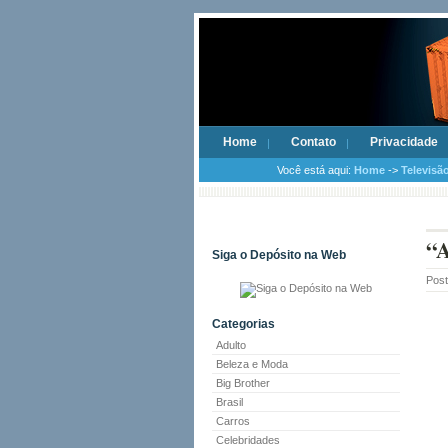
Home
Contato
Privacidade
Você está aqui:
Home
->
Televisã
“A
Siga o Depósito na Web
Pos
Categorias
Adulto
Beleza e Moda
Big Brother
Brasil
Carros
Celebridades