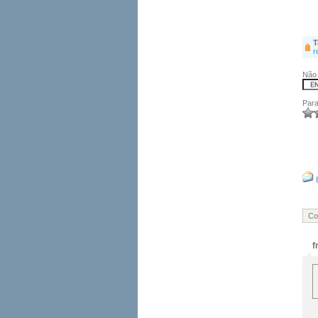
T
r
Não 
Para
Co
f