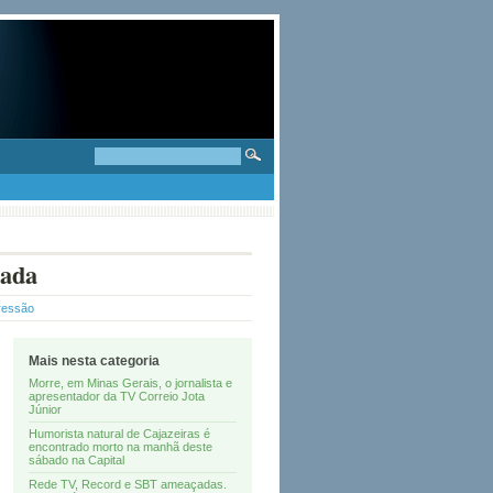
nada
ressão
Mais nesta categoria
Morre, em Minas Gerais, o jornalista e
apresentador da TV Correio Jota
Júnior
Humorista natural de Cajazeiras é
encontrado morto na manhã deste
sábado na Capital
Rede TV, Record e SBT ameaçadas.