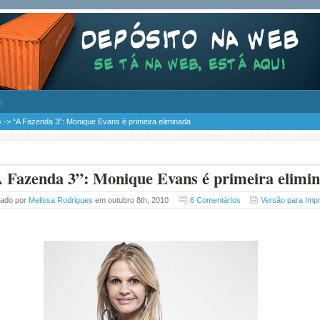
o
-> “A Fazenda 3”: Monique Evans é primeira eliminada
 Fazenda 3”: Monique Evans é primeira elimi
tado por
Melissa Rodrigues
em outubro 8th, 2010
6 Comentários
Versão para Imp