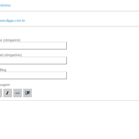
nônimo
ww.digga.com.br
me
(obrigaório)
il
(obrigatório)
/Blog
sagem