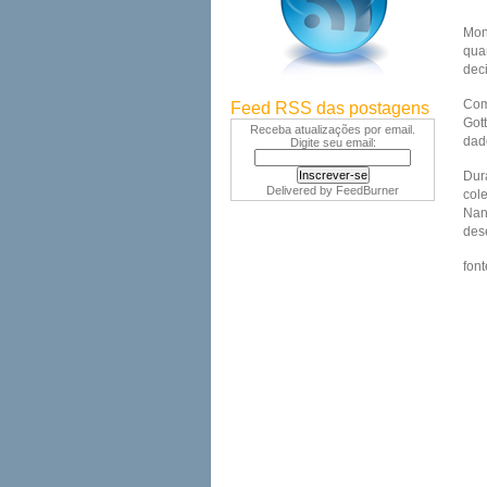
Mon
qua
dec
Com
Feed RSS das postagens
Got
Receba atualizações por email.
dad
Digite seu email:
Dur
Delivered by
FeedBurner
col
Nan
des
font