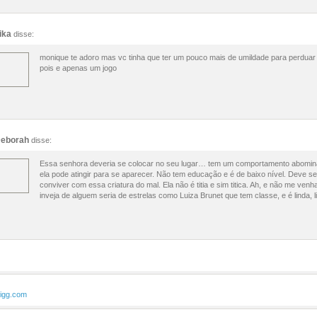
ika
disse:
monique te adoro mas vc tinha que ter um pouco mais de umildade para perduar
pois e apenas um jogo
eborah
disse:
Essa senhora deveria se colocar no seu lugar… tem um comportamento abominá
ela pode atingir para se aparecer. Não tem educação e é de baixo nível. Deve s
conviver com essa criatura do mal. Ela não é titia e sim titica. Ah, e não me venha
inveja de alguem seria de estrelas como Luiza Brunet que tem classe, e é linda, l
ligg.com