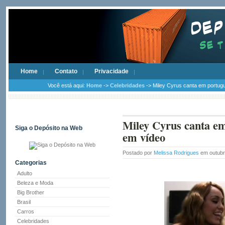
Home
Contato
Privacidade
Você está aqui:
Home
->
Celebridades
-> Miley Cyrus canta em portugu
Miley Cyrus canta em
Siga o Depósito na Web
em vídeo
Postado por
Melissa Rodrigues
em outubr
Categorias
Adulto
Beleza e Moda
Big Brother
Brasil
Carros
Celebridades