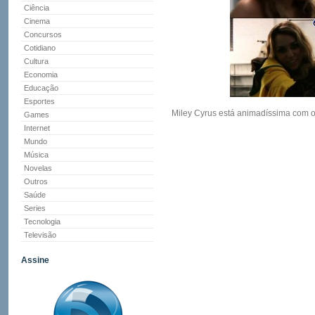
Ciência
Cinema
Concursos
Cotidiano
Cultura
Economia
Educação
Esportes
Miley Cyrus está animadíssima com o 
Games
Internet
Mundo
Música
Novelas
Outros
Saúde
Series
Tecnologia
Televisão
Assine