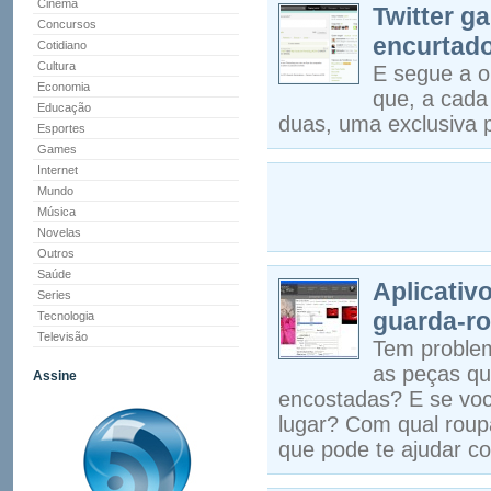
Cinema
Twitter g
Concursos
encurtad
Cotidiano
Cultura
E segue a o
Economia
que, a cada
Educação
duas, uma exclusiva p
Esportes
Games
Internet
Mundo
Música
Novelas
Outros
Saúde
Aplicativ
Series
guarda-r
Tecnologia
Televisão
Tem problem
as peças qu
Assine
encostadas? E se voc
lugar? Com qual roup
que pode te ajudar c