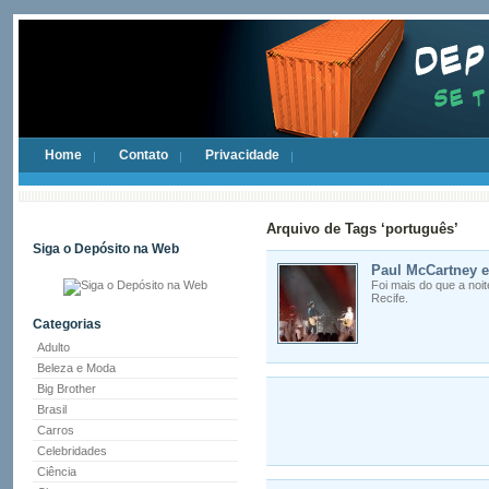
Home
Contato
Privacidade
Arquivo de Tags ‘português’
Siga o Depósito na Web
Paul McCartney e
Foi mais do que a noi
Recife.
Categorias
Adulto
Beleza e Moda
Big Brother
Brasil
Carros
Celebridades
Ciência