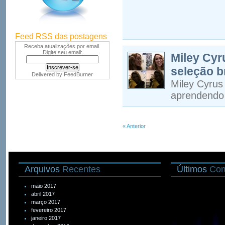
Feed RSS das postagens
Receba atualizações por email.
Digite seu email:
Miley Cyr
seleção b
Delivered by
FeedBurner
Miley Cyrus 
aprendendo
« Anterior
Arquivos
Recentes
Últimos
Com
maio 2017
abril 2017
março 2017
fevereiro 2017
janeiro 2017