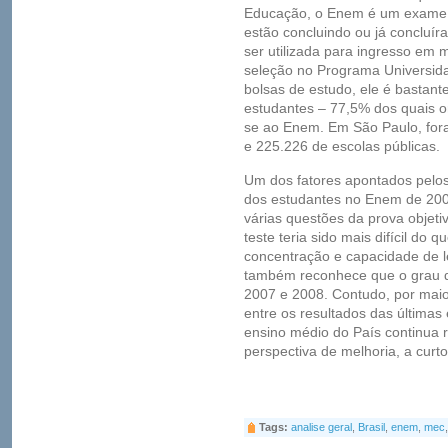
Educação, o Enem é um exame v
estão concluindo ou já concluí
ser utilizada para ingresso em 
seleção no Programa Universid
bolsas de estudo, ele é bastant
estudantes – 77,5% dos quais o
se ao Enem. Em São Paulo, fora
e 225.226 de escolas públicas.
Um dos fatores apontados pelo
dos estudantes no Enem de 20
várias questões da prova objeti
teste teria sido mais difícil do 
concentração e capacidade de le
também reconhece que o grau d
2007 e 2008. Contudo, por maio
entre os resultados das últimas
ensino médio do País continua 
perspectiva de melhoria, a curto
Tags:
analise geral
,
Brasil
,
enem
,
mec