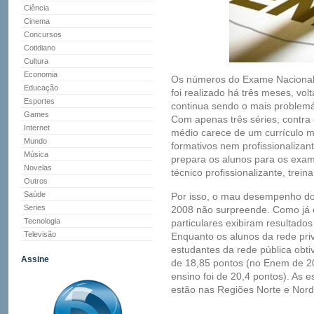
Ciência
Cinema
Concursos
Cotidiano
Cultura
Economia
Os números do Exame Nacional
Educação
foi realizado há três meses, vo
Esportes
continua sendo o mais problemát
Games
Com apenas três séries, contra 
Internet
médio carece de um currículo 
Mundo
formativos nem profissionalizan
Música
prepara os alunos para os exam
Novelas
técnico profissionalizante, trei
Outros
Saúde
Por isso, o mau desempenho do
Series
2008 não surpreende. Como já 
Tecnologia
particulares exibiram resultados
Televisão
Enquanto os alunos da rede pri
estudantes da rede pública obt
Assine
de 18,85 pontos (no Enem de 20
ensino foi de 20,4 pontos). As
estão nas Regiões Norte e Nord