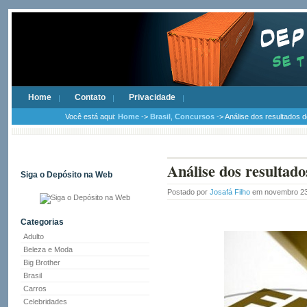
Home
Contato
Privacidade
Você está aqui:
Home
->
Brasil
,
Concursos
-> Análise dos resultados
Análise dos resulta
Siga o Depósito na Web
Postado por
Josafá Filho
em novembro 23
Categorias
Adulto
Beleza e Moda
Big Brother
Brasil
Carros
Celebridades