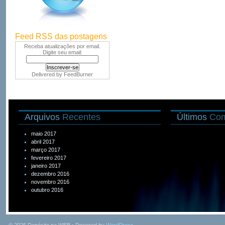
Feed RSS das postagens
Receba atualizações por email.
Digite seu email:
Delivered by
FeedBurner
Arquivos
Recentes
Últimos
Com
maio 2017
abril 2017
março 2017
fevereiro 2017
janeiro 2017
dezembro 2016
novembro 2016
outubro 2016