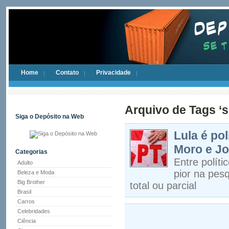
Home
Contato
Privacidade
Arquivo de Tags ‘
Siga o Depósito na Web
Lula é po
Moro e J
Categorias
Entre polít
Adulto
pior na pes
Beleza e Moda
Big Brother
total ou parcial
Brasil
Carros
Celebridades
Ciência