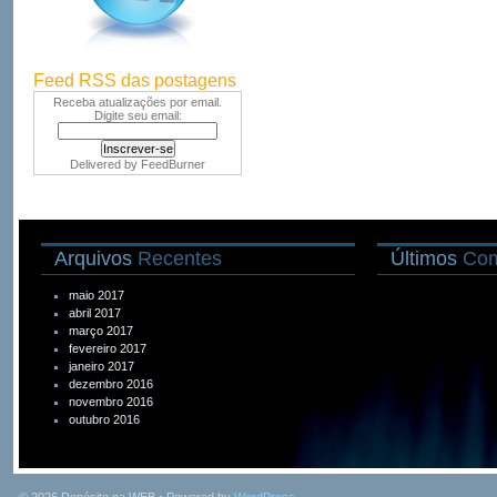
Feed RSS das postagens
Receba atualizações por email.
Digite seu email:
Delivered by
FeedBurner
Arquivos
Recentes
Últimos
Com
maio 2017
abril 2017
março 2017
fevereiro 2017
janeiro 2017
dezembro 2016
novembro 2016
outubro 2016