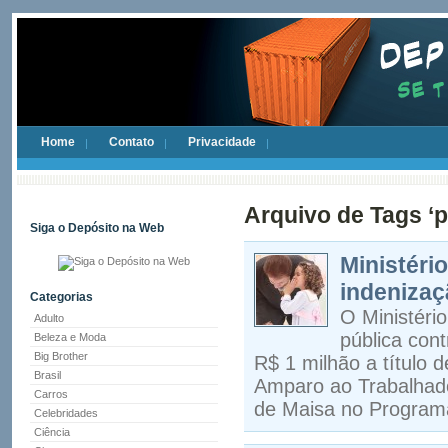
Home
Contato
Privacidade
Arquivo de Tags ‘p
Siga o Depósito na Web
Ministéri
indenizaç
Categorias
O Ministéri
Adulto
pública con
Beleza e Moda
Big Brother
R$ 1 milhão a título 
Brasil
Amparo ao Trabalhado
Carros
de Maisa no Programa
Celebridades
Ciência