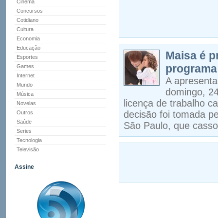
Cinema
Concursos
Cotidiano
Cultura
Economia
Educação
Maisa é pr
Esportes
programa 
Games
Internet
A apresentad
Mundo
domingo, 24
Música
licença de trabalho ca
Novelas
decisão foi tomada p
Outros
Saúde
São Paulo, que cassou
Series
Tecnologia
Televisão
Assine