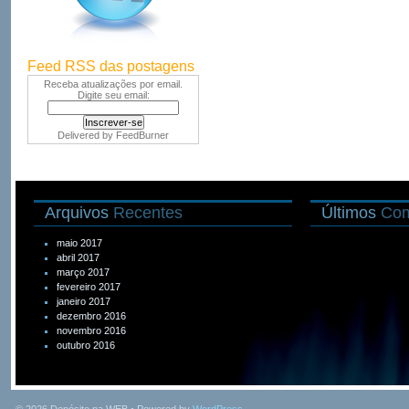
Feed RSS das postagens
Receba atualizações por email.
Digite seu email:
Delivered by
FeedBurner
Arquivos
Recentes
Últimos
Com
maio 2017
abril 2017
março 2017
fevereiro 2017
janeiro 2017
dezembro 2016
novembro 2016
outubro 2016