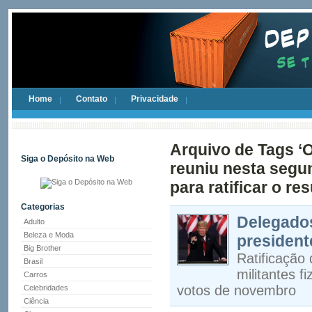
Home
Contato
Privacidade
Arquivo de Tags ‘O
Siga o Depósito na Web
reuniu nesta segun
para ratificar o re
Categorias
Delegado
Adulto
Beleza e Moda
president
Big Brother
Ratificação 
Brasil
militantes f
Carros
votos de novembro
Celebridades
Ciência