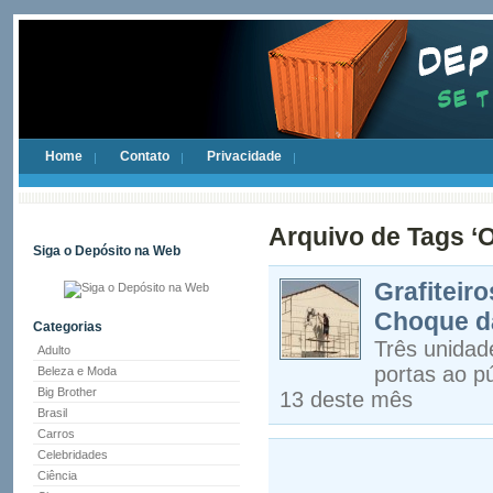
Home
Contato
Privacidade
Arquivo de Tags ‘O
Siga o Depósito na Web
Grafiteir
Choque d
Categorias
Três unidad
Adulto
portas ao pú
Beleza e Moda
Big Brother
13 deste mês
Brasil
Carros
Celebridades
Ciência