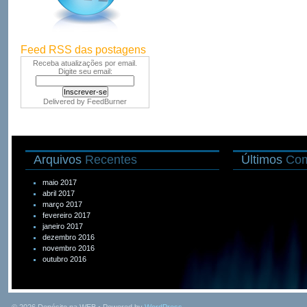
Feed RSS das postagens
Receba atualizações por email.
Digite seu email:
Delivered by
FeedBurner
Arquivos
Recentes
Últimos
Com
maio 2017
abril 2017
março 2017
fevereiro 2017
janeiro 2017
dezembro 2016
novembro 2016
outubro 2016