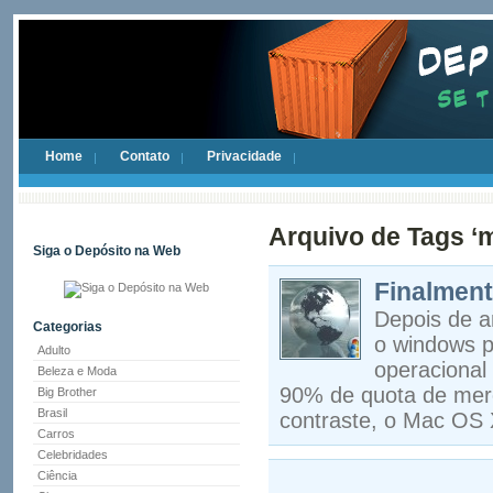
Home
Contato
Privacidade
Arquivo de Tags ‘m
Siga o Depósito na Web
Finalmen
Depois de a
Categorias
o windows p
Adulto
operacional 
Beleza e Moda
90% de quota de mer
Big Brother
Brasil
contraste, o Mac OS 
Carros
Celebridades
Ciência