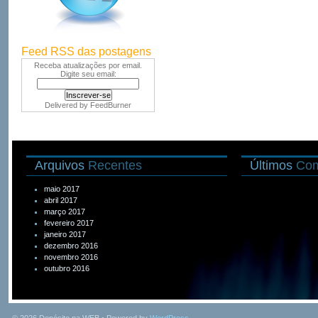
Feed RSS das postagens
Receba atualizações por email.
Digite seu email:
Delivered by
FeedBurner
Arquivos
Recentes
Últimos
Com
maio 2017
abril 2017
março 2017
fevereiro 2017
janeiro 2017
dezembro 2016
novembro 2016
outubro 2016