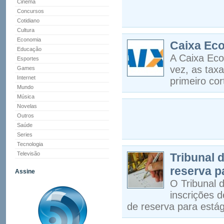
Cinema
Concursos
Cotidiano
Cultura
Economia
Caixa Eco
Educação
A Caixa Eco
Esportes
vez, as taxa
Games
Internet
primeiro cor
Mundo
Música
Novelas
Outros
Saúde
Series
Tecnologia
Televisão
Tribunal 
reserva p
Assine
O Tribunal 
inscrições 
de reserva para estág