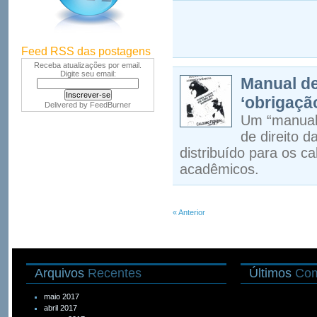
Feed RSS das postagens
Receba atualizações por email.
Digite seu email:
Manual de
‘obrigaçã
Delivered by
FeedBurner
Um “manual 
de direito 
distribuído para os c
acadêmicos.
« Anterior
Arquivos
Recentes
Últimos
Com
maio 2017
abril 2017