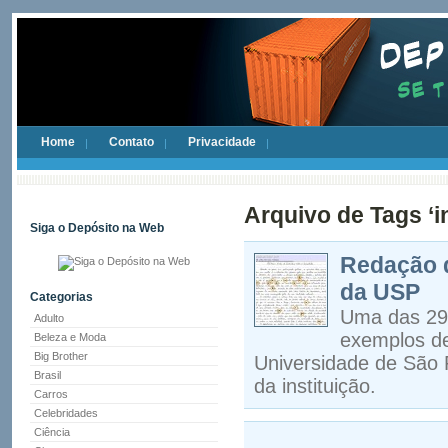
Home
Contato
Privacidade
Arquivo de Tags ‘in
Siga o Depósito na Web
Redação d
da USP
Categorias
Uma das 29 
Adulto
exemplos de
Beleza e Moda
Big Brother
Universidade de São P
Brasil
da instituição.
Carros
Celebridades
Ciência