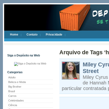
Home
Contato
Privacidade
Arquivo de Tags ‘
Siga o Depósito na Web
Miley Cyru
Street
Categorias
Miley Cyrus
Adulto
de Hannah M
Beleza e Moda
Big Brother
particular contratada
Brasil
Carros
Celebridades
Ciência