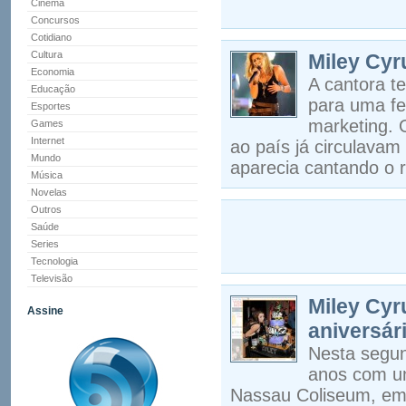
Cinema
Concursos
Cotidiano
Cultura
Miley Cyr
Economia
A cantora t
Educação
para uma fe
Esportes
marketing. 
Games
Internet
ao país já circulava
Mundo
aparecia cantando o 
Música
Novelas
Outros
Saúde
Series
Tecnologia
Televisão
Miley Cy
Assine
aniversár
Nesta segun
anos com um
Nassau Coliseum, em 