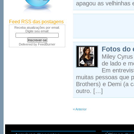
apagou as velhinhas 
Feed RSS das postagens
Receba atualizações por email.
Digite seu email:
Delivered by
FeedBurner
Fotos do 
Miley Cyrus
de lado e mo
Em entrevis
muitas pessoas que p
Brothers) e Demi (a 
outro. […]
« Anterior