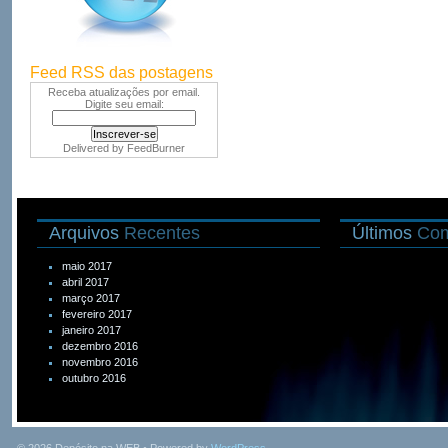
Feed RSS das postagens
Receba atualizações por email.
Digite seu email:
Delivered by
FeedBurner
Arquivos
Recentes
Últimos
Com
maio 2017
abril 2017
março 2017
fevereiro 2017
janeiro 2017
dezembro 2016
novembro 2016
outubro 2016