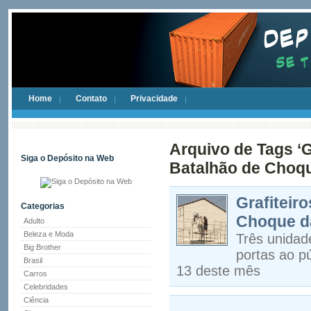
Home
Contato
Privacidade
Arquivo de Tags ‘G
Siga o Depósito na Web
Batalhão de Choq
Grafiteir
Categorias
Choque d
Adulto
Beleza e Moda
Três unidad
Big Brother
portas ao pú
Brasil
13 deste mês
Carros
Celebridades
Ciência