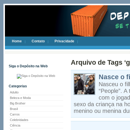
Home
Contato
Privacidade
Arquivo de Tags ‘g
Siga o Depósito na Web
Nasce o f
Nasceu o fi
Categorias
“People”. A
Adulto
com o jogad
Beleza e Moda
sexo da criança na ho
Big Brother
Brasil
menino ou menina dur
Carros
Celebridades
Ciência