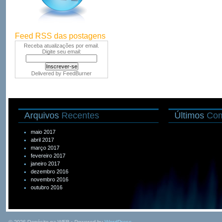
Feed RSS das postagens
Receba atualizações por email.
Digite seu email:
Delivered by
FeedBurner
Arquivos
Recentes
Últimos
Com
maio 2017
abril 2017
março 2017
fevereiro 2017
janeiro 2017
dezembro 2016
novembro 2016
outubro 2016