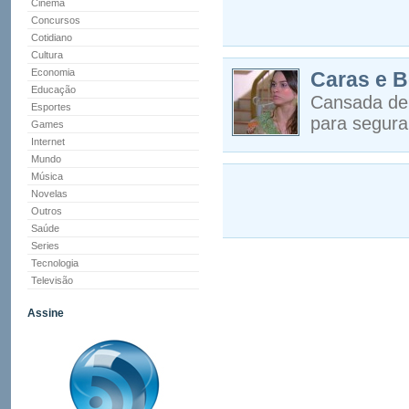
Cinema
Concursos
Cotidiano
Cultura
Economia
Caras e B
Educação
Cansada de 
Esportes
para segura
Games
Internet
Mundo
Música
Novelas
Outros
Saúde
Series
Tecnologia
Televisão
Assine