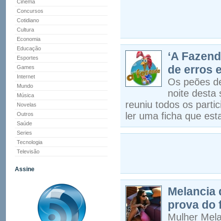
Cinema
Concursos
Cotidiano
Cultura
Economia
Educação
‘A Fazend
Esportes
de erros 
Games
Internet
Os peões de
Mundo
noite desta
Música
reuniu todos os parti
Novelas
ler uma ficha que est
Outros
Saúde
Series
Tecnologia
Televisão
Assine
Melancia 
prova do 
Mulher Mela