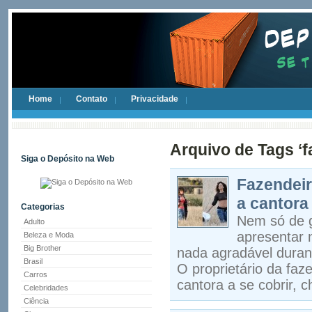
Home
Contato
Privacidade
Arquivo de Tags ‘f
Siga o Depósito na Web
Fazendeir
a cantora 
Categorias
Nem só de g
Adulto
apresentar 
Beleza e Moda
Big Brother
nada agradável duran
Brasil
O proprietário da fa
Carros
cantora a se cobrir,
Celebridades
Ciência