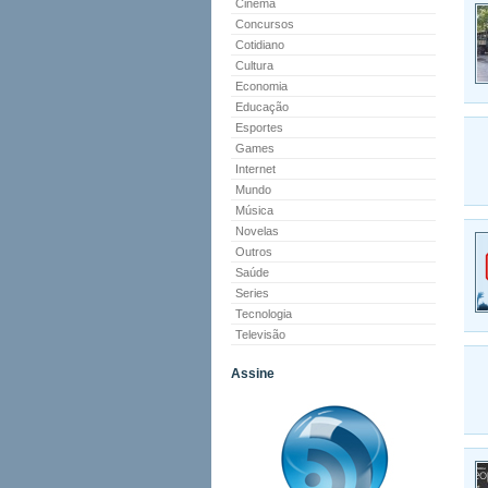
Cinema
Concursos
Cotidiano
Cultura
Economia
Educação
Esportes
Games
Internet
Mundo
Música
Novelas
Outros
Saúde
Series
Tecnologia
Televisão
Assine