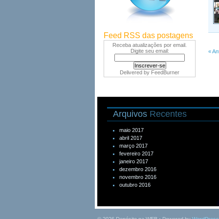
Feed RSS das postagens
Receba atualizações por email.
Digite seu email:
« An
Delivered by
FeedBurner
Arquivos
Recentes
maio 2017
abril 2017
março 2017
fevereiro 2017
janeiro 2017
dezembro 2016
novembro 2016
outubro 2016