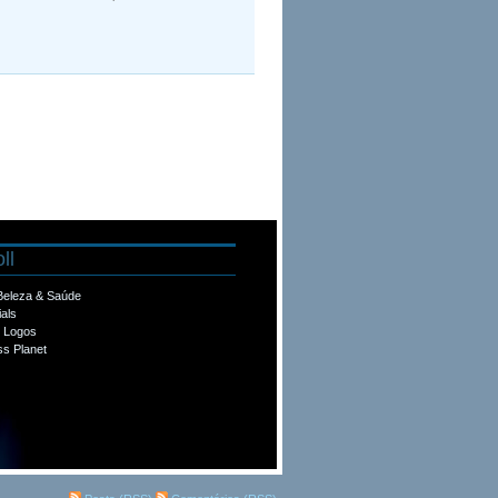
ll
 Beleza & Saúde
ials
e Logos
s Planet