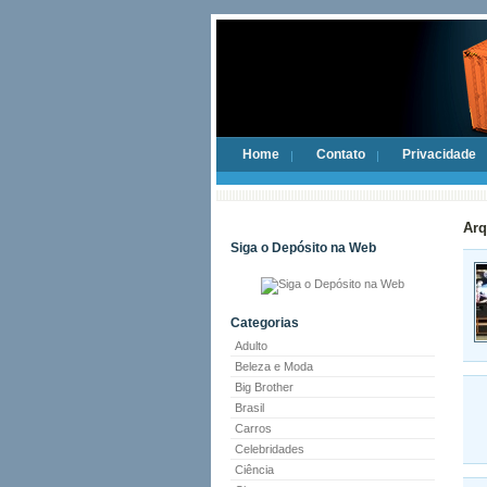
Home
Contato
Privacidade
Arq
Siga o Depósito na Web
Categorias
Adulto
Beleza e Moda
Big Brother
Brasil
Carros
Celebridades
Ciência