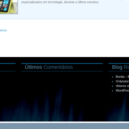
especializados em tecnologia, durante a última semana.
terior
Últimos
Comentários
Blog
Ro
Bunita –
Onlytutor
Vetores 
WordPres