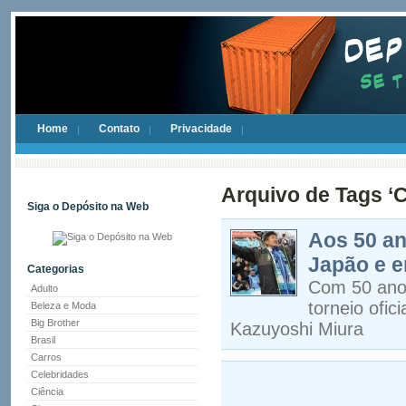
Home
Contato
Privacidade
Arquivo de Tags ‘C
Siga o Depósito na Web
Aos 50 an
Japão e en
Categorias
Com 50 anos
Adulto
torneio ofic
Beleza e Moda
Big Brother
Kazuyoshi Miura
Brasil
Carros
Celebridades
Ciência