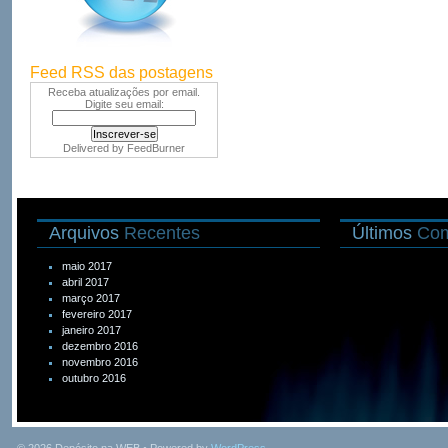
Feed RSS das postagens
Receba atualizações por email.
Digite seu email:
Delivered by
FeedBurner
Arquivos
Recentes
Últimos
Com
maio 2017
abril 2017
março 2017
fevereiro 2017
janeiro 2017
dezembro 2016
novembro 2016
outubro 2016