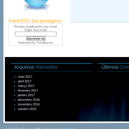
Feed RSS das postagens
Receba atualizações por email.
Digite seu email:
Delivered by
FeedBurner
Arquivos
Recentes
Últimos
Com
maio 2017
abril 2017
março 2017
fevereiro 2017
janeiro 2017
dezembro 2016
novembro 2016
outubro 2016