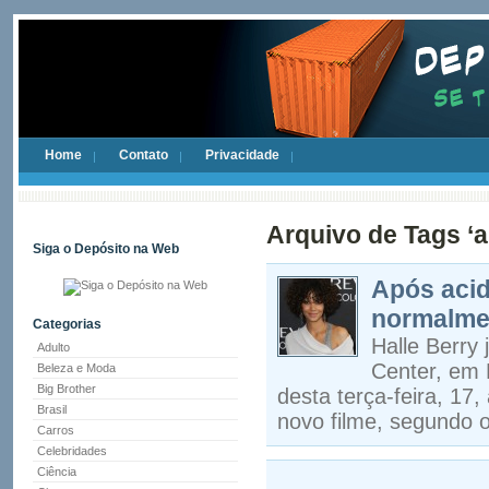
Home
Contato
Privacidade
Arquivo de Tags ‘
Siga o Depósito na Web
Após acide
normalme
Categorias
Halle Berry 
Adulto
Center, em 
Beleza e Moda
Big Brother
desta terça-feira, 17
Brasil
novo filme, segundo o
Carros
Celebridades
Ciência