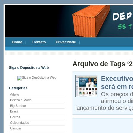
Home
Contato
Privacidade
Arquivo de Tags ‘2
Siga o Depósito na Web
Executivo
será em r
Categorias
Os preços d
Adulto
afirmou o di
Beleza e Moda
Big Brother
lançamento do serviço
Brasil
Carros
Celebridades
Ciência