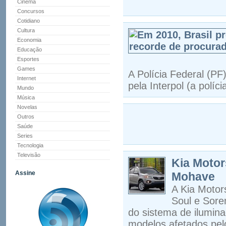
Cinema
Concursos
Cotidiano
Cultura
Economia
Educação
Esportes
Games
A Polícia Federal (P
Internet
pela Interpol (a polí
Mundo
Música
Novelas
Outros
Saúde
Series
Tecnologia
Televisão
Kia Motor
Assine
Mohave
A Kia Motors
Soul e Sore
do sistema de ilumina
modelos afetados pel