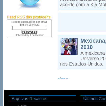
acordo com a Kia Moto
Feed RSS das postagens
Receba atualizações por email.
Digite seu email:
Delivered by
FeedBurner
Mexicana,
2010
A mexicana 
Universo 20
nos Estados Unidos.
« Anterior
Arquivos
Recentes
Últimos
Com