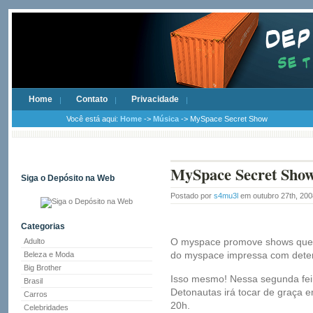
Home
Contato
Privacidade
Você está aqui:
Home
->
Música
-> MySpace Secret Show
MySpace Secret Sho
Siga o Depósito na Web
Postado por
s4mu3l
em outubro 27th, 20
Categorias
O myspace promove shows que 
Adulto
do myspace impressa com dete
Beleza e Moda
Big Brother
Isso mesmo! Nessa segunda fei
Brasil
Detonautas irá tocar de graça e
Carros
20h.
Celebridades