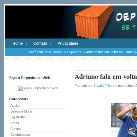
Home
Contato
Privacidade
Você está aqui:
Home
->
Esportes
-> Adriano fala em voltar ao Flameng
Adriano fala em volt
Siga o Depósito na Web
Postado por
Josafá Filho
em novembro 19
Categorias
Adulto
Beleza e Moda
Big Brother
Brasil
Carros
Celebridades