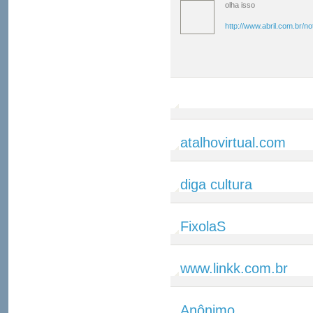
olha isso
http://www.abril.com.br/n
atalhovirtual.com
diga cultura
FixolaS
www.linkk.com.br
Anônimo