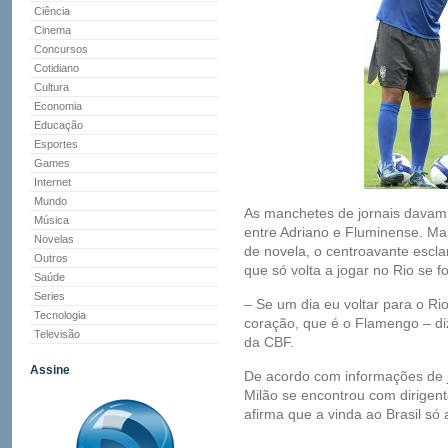
Ciência
Cinema
Concursos
Cotidiano
Cultura
Economia
Educação
Esportes
Games
Internet
Mundo
As manchetes de jornais dava
Música
entre Adriano e Fluminense. Mas
Novelas
de novela, o centroavante esclar
Outros
que só volta a jogar no Rio se 
Saúde
Series
– Se um dia eu voltar para o Ri
Tecnologia
coração, que é o Flamengo – diz
Televisão
da CBF.
Assine
De acordo com informações de jo
Milão se encontrou com dirigen
afirma que a vinda ao Brasil só