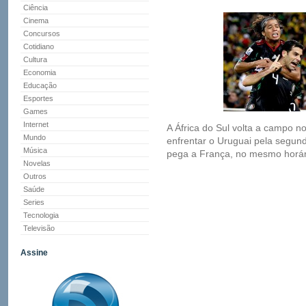
Ciência
Cinema
Concursos
Cotidiano
Cultura
Economia
Educação
Esportes
Games
Internet
A África do Sul volta a campo no
Mundo
enfrentar o Uruguai pela segun
Música
pega a França, no mesmo horár
Novelas
Outros
Saúde
Series
Tecnologia
Televisão
Assine