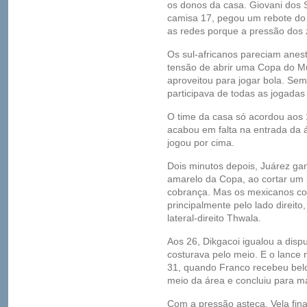
os donos da casa. Giovani dos Sa
camisa 17, pegou um rebote do
as redes porque a pressão dos
Os sul-africanos pareciam anest
tensão de abrir uma Copa do M
aproveitou para jogar bola. Sem
participava de todas as jogadas
O time da casa só acordou aos
acabou em falta na entrada da á
jogou por cima.
Dois minutos depois, Juárez ga
amarelo da Copa, ao cortar um 
cobrança. Mas os mexicanos co
principalmente pelo lado direit
lateral-direito Thwala.
Aos 26, Dikgacoi igualou a disp
costurava pelo meio. E o lance 
31, quando Franco recebeu belo
meio da área e concluiu para m
Com a pressão asteca, Vela fina