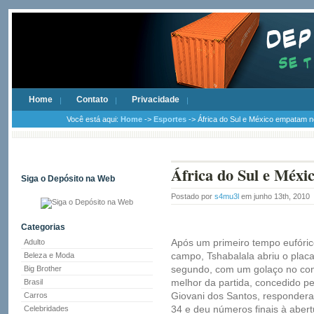
Home
Contato
Privacidade
Você está aqui:
Home
->
Esportes
-> África do Sul e México empatam n
África do Sul e Méxi
Siga o Depósito na Web
Postado por
s4mu3l
em junho 13th, 2010
Categorias
Após um primeiro tempo eufóri
Adulto
campo, Tshabalala abriu o placa
Beleza e Moda
segundo, com um golaço no cont
Big Brother
melhor da partida, concedido pe
Brasil
Giovani dos Santos, responde
Carros
34 e deu números finais à aber
Celebridades