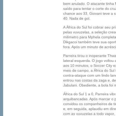
bem anulado. O atacante tinha M
saído para tentar o corte do cr
chance aos 33, Giovani teve a s
40. Nada de gol.
A África do Sul foi cobrar seu 
pelas vuvuzelas, a seleção cres
milímetro para Mphela completa
Dikgacoi também teve sua opor
fora. Após um minuto de acrésci
Parreira tirou o inoperante Thwa
lateral esquerda. O jogo volto
aos 10 minutos, o Soccer City 
meio de campo, a África do Sul 
contra-ataque com um lindo lan
entrou nas costas da zaga e, d
Jabulani. Obediente, a bola foi
África do Sul 1 a 0, Parreira vi
arquibancadas. Após marcar o p
convidou os companheiros de t
e, em seguida, aplaudiu em dir
com as vuvuzelas a todo vapor,