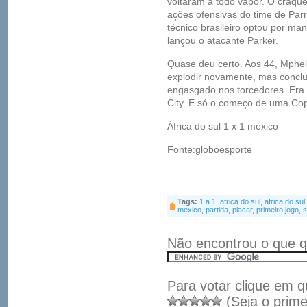
voltaram a todo vapor. O craque
ações ofensivas do time de Parr
técnico brasileiro optou por man
lançou o atacante Parker.
Quase deu certo. Aos 44, Mphel
explodir novamente, mas conclui
engasgado nos torcedores. Era 
City. E só o começo de uma Cop
África do sul 1 x 1 méxico
Fonte:globoesporte
Tags:
1 a 1
,
africa do sul
,
africa do su
mexico
,
partida
,
placar
,
primeiro jogo
,
s
Não encontrou o que q
Para votar clique em q
(Seja o prime