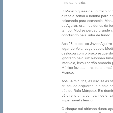
hino da torcida.
O México quase deu o troco com
direita e soltou a bomba para 
colocando para escanteio. Mas
de Aguilar, eram os donos da f
tempo. Modise perdeu grande c
concluindo pela linha de fundo.
Aos 23, o técnico Javier Aguir
lugar de Vela. Logo depois Modi
deslocou com o braço esquerdo.
ignorado pelo juiz Ravshan Irma
intervalo, levou cartão amarelo 
México fez sua terceira alteraç
Franco.
Aos 34 minutos, as vuvuzelas s
cruzou da esquerda, e a bola p
pés de Rafa Márquez. Ele domin
pé direito uma bomba indefensá
impensável silêncio.
O choque sul-africano durou ape