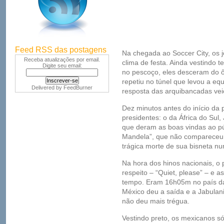
Feed RSS das postagens
Na chegada ao Soccer City, os 
Receba atualizações por email.
clima de festa. Ainda vestindo 
Digite seu email:
no pescoço, eles desceram do ô
repetiu no túnel que levou a e
Delivered by
FeedBurner
resposta das arquibancadas vei
Dez minutos antes do início da 
presidentes: o da África do Sul,
que deram as boas vindas ao púb
Mandela”, que não compareceu 
trágica morte de sua bisneta nu
Na hora dos hinos nacionais, o p
respeito – “Quiet, please” – e a
tempo. Eram 16h05m no país da
México deu a saída e a Jabulani 
não deu mais trégua.
Vestindo preto, os mexicanos s