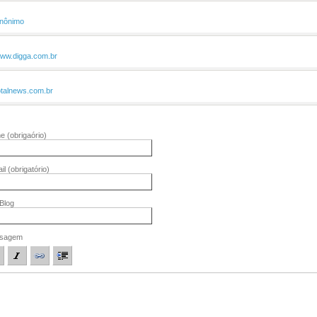
nônimo
ww.digga.com.br
otalnews.com.br
me
(obrigaório)
il
(obrigatório)
/Blog
sagem