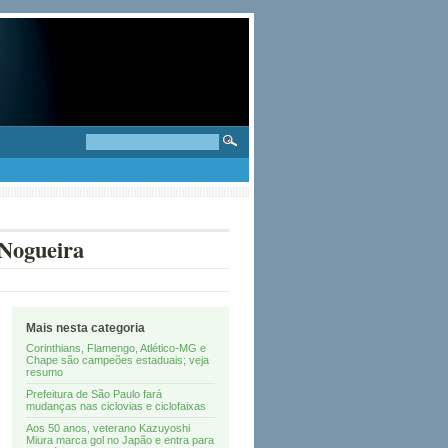
 Nogueira
Mais nesta categoria
Corinthians, Flamengo, Atlético-MG e
Chape são campeões estaduais; veja
resumo
Prefeitura de São Paulo fará
mudanças nas ciclovias e ciclofaixas
Aos 50 anos, veterano Kazuyoshi
Miura marca gol no Japão e entra para