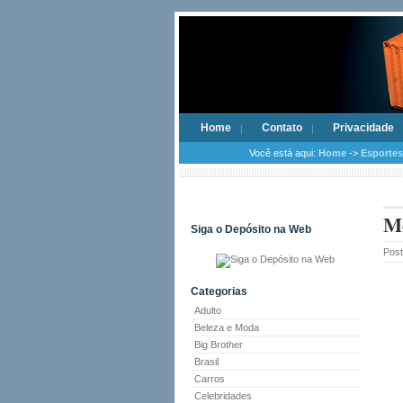
Home
Contato
Privacidade
Você está aqui:
Home
->
Esportes
Mo
Siga o Depósito na Web
Pos
Categorias
Adulto
Beleza e Moda
Big Brother
Brasil
Carros
Celebridades