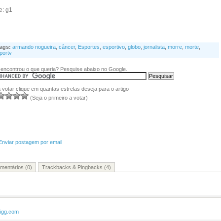
e: g1
ags:
armando nogueira
,
câncer
,
Esportes
,
esportivo
,
globo
,
jornalista
,
morre
,
morte
,
portv
encontrou o que queria? Pesquise abaixo no Google.
 votar clique em quantas estrelas deseja para o artigo
(Seja o primeiro a votar)
Enviar postagem por email
mentários (0)
Trackbacks & Pingbacks (4)
ligg.com