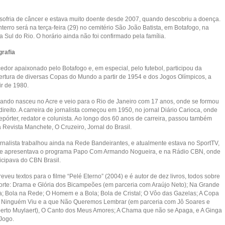
 sofria de câncer e estava muito doente desde 2007, quando descobriu a doença.
terro será na terça-feira (29) no cemitério São João Batista, em Botafogo, na
 Sul do Rio. O horário ainda não foi confirmado pela família.
grafia
cedor apaixonado pelo Botafogo e, em especial, pelo futebol, participou da
ertura de diversas Copas do Mundo a partir de 1954 e dos Jogos Olímpicos, a
ir de 1980.
ando nasceu no Acre e veio para o Rio de Janeiro com 17 anos, onde se formou
ireito. A carreira de jornalista começou em 1950, no jornal Diário Carioca, onde
repórter, redator e colunista. Ao longo dos 60 anos de carreira, passou também
 Revista Manchete, O Cruzeiro, Jornal do Brasil.
ornalista trabalhou ainda na Rede Bandeirantes, e atualmente estava no SportTV,
e apresentava o programa Papo Com Armando Nogueira, e na Rádio CBN, onde
icipava do CBN Brasil.
eveu textos para o filme “Pelé Eterno” (2004) e é autor de dez livros, todos sobre
orte: Drama e Glória dos Bicampeões (em parceria com Araújo Neto); Na Grande
a; Bola na Rede; O Homem e a Bola; Bola de Cristal; O Vôo das Gazelas; A Copa
 Ninguém Viu e a que Não Queremos Lembrar (em parceria com Jô Soares e
erto Muylaert), O Canto dos Meus Amores; A Chama que não se Apaga, e A Ginga
 Jogo.