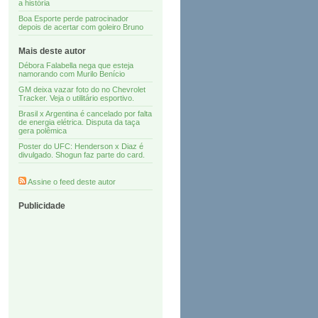
a história
Boa Esporte perde patrocinador
depois de acertar com goleiro Bruno
Mais deste autor
Débora Falabella nega que esteja
namorando com Murilo Benício
GM deixa vazar foto do no Chevrolet
Tracker. Veja o utilitário esportivo.
Brasil x Argentina é cancelado por falta
de energia elétrica. Disputa da taça
gera polêmica
Poster do UFC: Henderson x Diaz é
divulgado. Shogun faz parte do card.
Assine o feed deste autor
Publicidade