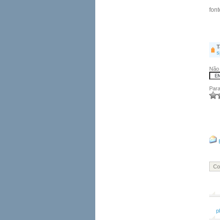
font
T
s
Não 
Para
Co
p