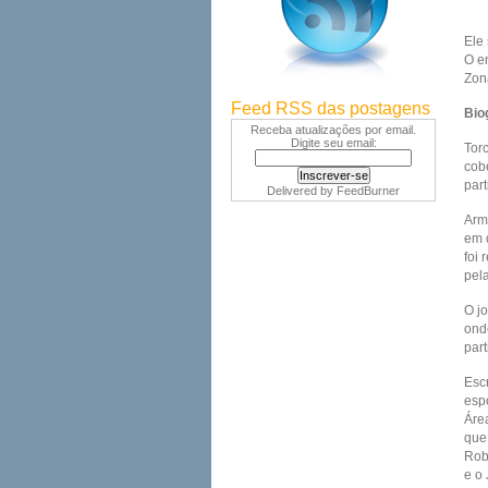
Ele
O en
Zona
Feed RSS das postagens
Bio
Receba atualizações por email.
Digite seu email:
Tor
cob
part
Delivered by
FeedBurner
Arm
em d
foi 
pela
O j
ond
part
Escr
esp
Áre
que
Rob
e o