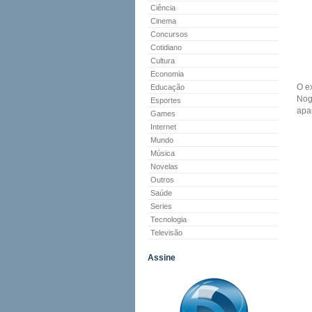
Ciência
Cinema
Concursos
Cotidiano
Cultura
Economia
O e
Educação
Nog
Esportes
apa
Games
Internet
Mundo
Música
Novelas
Outros
Saúde
Series
Tecnologia
Televisão
Assine