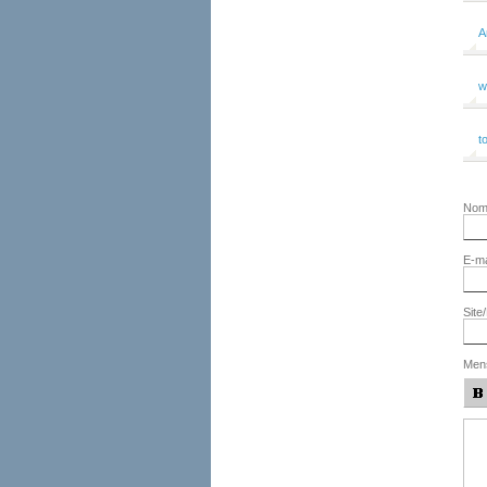
A
w
t
No
E-ma
Site
Men