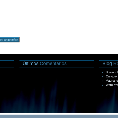
Últimos
Comentários
Blog
Ro
Bunita –
Onlytutor
Vetores 
WordPres