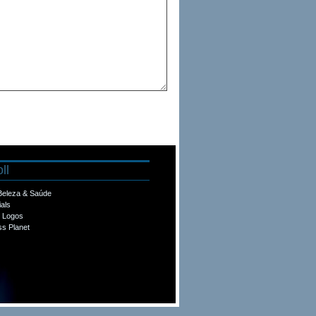
ll
 Beleza & Saúde
ials
e Logos
s Planet