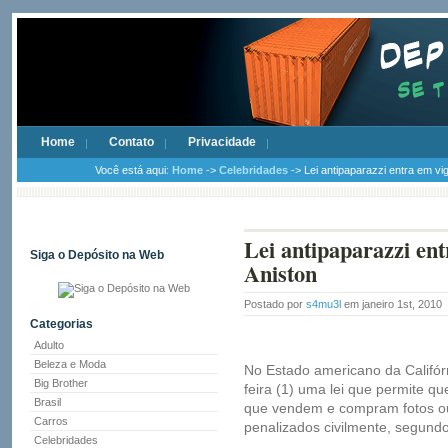
Home
Contato
Privacidade
Você está aqui:
Home
->
Celebridades
-> Lei antipaparazzi entra em vig
Lei antipaparazzi ent
Siga o Depósito na Web
Aniston
Postado por
s4mu3l
em janeiro 1st, 2010
Categorias
Adulto
Beleza e Moda
No Estado americano da Califórn
Big Brother
feira (1) uma lei que permite qu
Brasil
que vendem e compram fotos ou 
Carros
penalizados civilmente, segundo
Celebridades