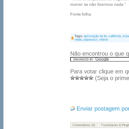
morrer se não fizermos nada.”
Fonte:folha
Tags:
aprovação da lei
,
califórnia
,
esta
midia
,
paparazzi
,
videos
Não encontrou o que q
Para votar clique em q
(Seja o prime
Enviar postagem por
Comentários (0)
Trackbacks & Pingb