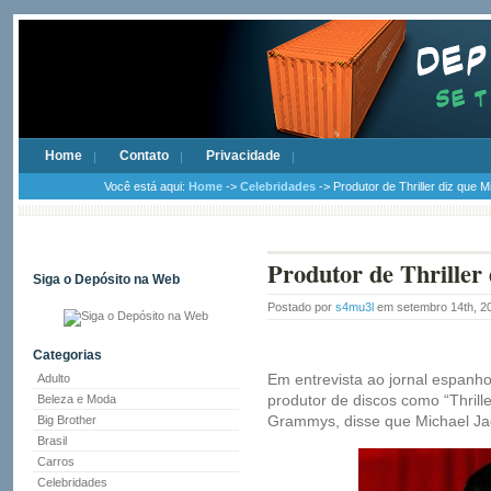
Home
Contato
Privacidade
Você está aqui:
Home
->
Celebridades
-> Produtor de Thriller diz que M
Produtor de Thriller 
Siga o Depósito na Web
Postado por
s4mu3l
em setembro 14th, 
Categorias
Em entrevista ao jornal espanhol
Adulto
produtor de discos como “Thrille
Beleza e Moda
Grammys, disse que Michael Jac
Big Brother
Brasil
Carros
Celebridades