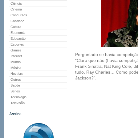
Ciência
Cinema
Concursos
Cotidiano
Cultura
Economia
Educação
Esportes
Games
Perguntado se havia competição 
Internet
“Claro que não (havia competiç
Mundo
Frank Sinatra, Nat King Cole, Bil
Música
tudo, Ray Charles… Como poderi
Novelas
Jackson?”.
Outros
Saúde
Series
Tecnologia
Televisão
Assine