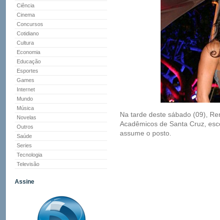
Ciência
Cinema
Concursos
Cotidiano
Cultura
Economia
Educação
Esportes
Games
Internet
Mundo
Música
Na tarde deste sábado (09), Re
Novelas
Acadêmicos de Santa Cruz, esc
Outros
assume o posto.
Saúde
Series
Tecnologia
Televisão
Assine