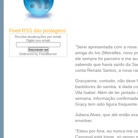
Feed RSS das postagens
Receba atualizações por email.
Digite seu email:
“Serei apresentada com a nova 
amiga do Ivo (Meirelles, novo 
Delivered by
FeedBurner
ele sempre foi parceiro e me 
sabendo que havia saído da San
conta Renata Santos, a nova rai
Gracyanne, contudo, não deve fi
bastidores do samba, é dada co
Vila Isabel. Além de ter jantad
semana, informação confirmada 
Gracy tem sido figura frequent
Juliana Alves, que até então er
envolver.
“Estou por fora, eu nunca me co
Carnaval está longe, só penso n