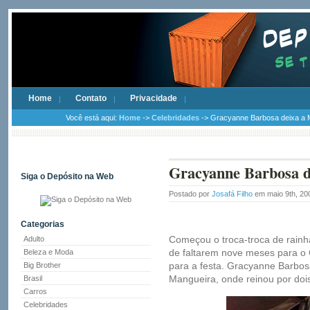
Home
Contato
Privacidade
Você está aqui:
Home
->
Celebridades
-> Gracyanne Barbosa deixa a 
Gracyanne Barbosa d
Siga o Depósito na Web
Postado por
Josafá Filho
em maio 9th, 2
Categorias
Começou o troca-troca de rainha
Adulto
de faltarem nove meses para o 
Beleza e Moda
para a festa. Gracyanne Barbosa
Big Brother
Mangueira, onde reinou por doi
Brasil
Carros
Celebridades