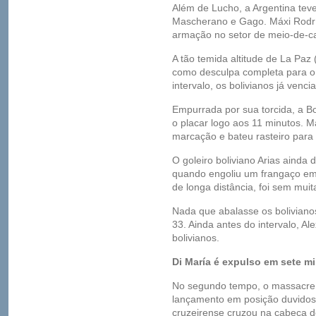
Além de Lucho, a Argentina tev
Mascherano e Gago. Máxi Rodríg
armação no setor de meio-de-
A tão temida altitude de La Paz
como desculpa completa para o 
intervalo, os bolivianos já venci
Empurrada por sua torcida, a Bo
o placar logo aos 11 minutos. 
marcação e bateu rasteiro para 
O goleiro boliviano Arias aind
quando engoliu um frangaço em 
de longa distância, foi sem muit
Nada que abalasse os bolivianos
33. Ainda antes do intervalo, A
bolivianos.
Di María é expulso em sete m
No segundo tempo, o massacre
lançamento em posição duvidosa
cruzeirense cruzou na cabeça d