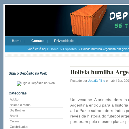
Home
Contato
Privacidade
Você está aqui:
Home
->
Esportes
-> Bolívia humilha Argentina em golea
Bolívia humilha Arge
Siga o Depósito na Web
Postado por
Josafá Filho
em abril 1st, 20
Categorias
Um vexame. A primeira derrota
Adulto
Argentina entrou para a históri
Beleza e Moda
a La Paz e saíram derrotados pe
Big Brother
revés da história do futebol ar
Brasil
perderam pelo mesmo placar pa
Carros
Celebridades