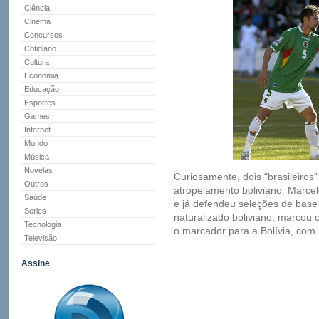
Ciência
Cinema
Concursos
Cotidiano
Cultura
Economia
Educação
Esportes
Games
Internet
Mundo
Música
Novelas
Curiosamente, dois “brasileiros”
Outros
atropelamento boliviano: Marce
Saúde
e já defendeu seleções de base d
Series
naturalizado boliviano, marcou o
Tecnologia
o marcador para a Bolívia, co
Televisão
Assine