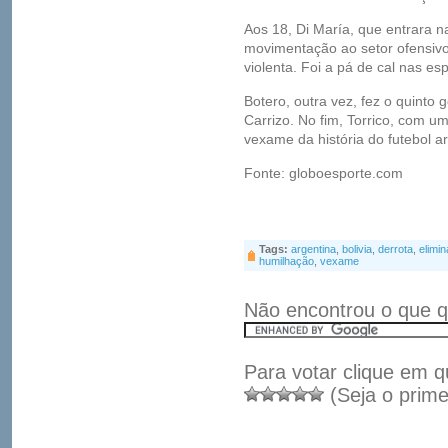
Aos 18, Di María, que entrara 
movimentação ao setor ofensivo 
violenta. Foi a pá de cal nas e
Botero, outra vez, fez o quinto 
Carrizo. No fim, Torrico, com u
vexame da história do futebol ar
Fonte: globoesporte.com
Tags:
argentina
,
bolivia
,
derrota
,
elimin
humilhação
,
vexame
Não encontrou o que q
Para votar clique em q
(Seja o prime