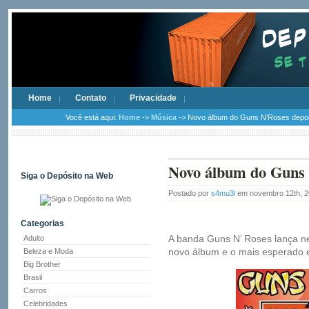
Home
Contato
Privacidade
Você está aqui:
Home
->
Música
-> Novo álbum do Guns N’Roses depo
Novo álbum do Guns 
Siga o Depósito na Web
Postado por
s4mu3l
em novembro 12th, 
Categorias
A banda Guns N’ Roses lança n
Adulto
novo álbum e o mais esperado e
Beleza e Moda
Big Brother
Brasil
Carros
Celebridades