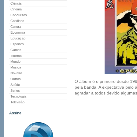
Ciência
Cinema
Concursos
Cotidiano
Cultura
Economia
Educação
Esportes
Games
Internet
Mundo
Música
Novelas
Outros
O álbum é o primeiro desde 19
Saúde
pela banda. A expectativa pelo
Series
agradar a todos devido algumas
Tecnologia
Televisão
Assine