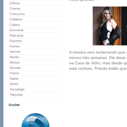
Ciência
Cinema
Concursos
Cotidiano
Cultura
Economia
Educação
Esportes
Games
Internet
A mineira vem reclamando que 
Mundo
menos três semanas. Ela disse 
Música
na Casa de Vidro, mas desde qu
Novelas
está confuso. Priscila então que
Outros
Saúde
Series
Tecnologia
Televisão
Assine