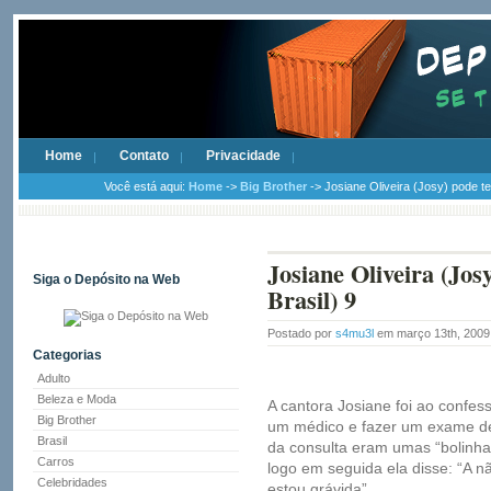
Home
Contato
Privacidade
Você está aqui:
Home
->
Big Brother
-> Josiane Oliveira (Josy) pode te
Josiane Oliveira (Jos
Siga o Depósito na Web
Brasil) 9
Postado por
s4mu3l
em março 13th, 200
Categorias
Adulto
Beleza e Moda
A cantora Josiane foi ao confe
Big Brother
um médico e fazer um exame de
Brasil
da consulta eram umas “bolinh
Carros
logo em seguida ela disse: “A 
Celebridades
estou grávida”.