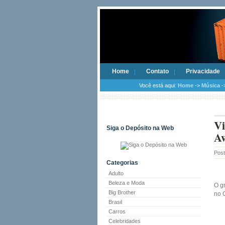
Home
Contato
Privacidade
Você está aqui:
Home
->
Música
-
Vi
Siga o Depósito na Web
A
Pos
Categorias
Adulto
Beleza e Moda
O g
Big Brother
no 
Brasil
Carros
Celebridades