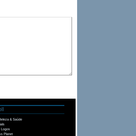
ll
 Beleza & Saúde
ials
e Logos
s Planet