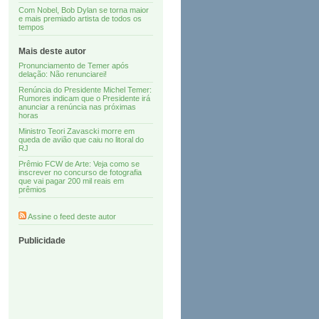
Com Nobel, Bob Dylan se torna maior
e mais premiado artista de todos os
tempos
Mais deste autor
Pronunciamento de Temer após
delação: Não renunciarei!
Renúncia do Presidente Michel Temer:
Rumores indicam que o Presidente irá
anunciar a renúncia nas próximas
horas
Ministro Teori Zavascki morre em
queda de avião que caiu no litoral do
RJ
Prêmio FCW de Arte: Veja como se
inscrever no concurso de fotografia
que vai pagar 200 mil reais em
prêmios
Assine o feed deste autor
Publicidade