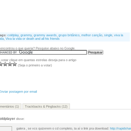
ags:
coldplay
,
grammy
,
grammy awards
,
grupo britânico
,
melhor canção
,
single
,
viva la
ida
,
Viva la vida or death and all his friends
encontrou o que queria? Pesquise abaixo no Google.
 votar clique em quantas estrelas deseja para o artigo
(Seja o primeiro a votar)
Enviar postagem por email
mentários (1)
Trackbacks & Pingbacks (12)
oldplayer
disse:
galera , se vcs quizerem o cd completo, ta aí o link pra download:
http://rapidsh