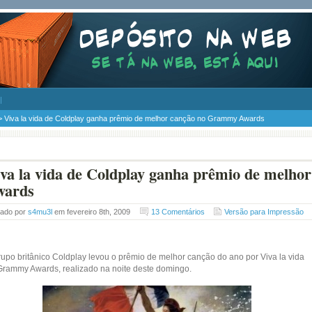
> Viva la vida de Coldplay ganha prêmio de melhor canção no Grammy Awards
va la vida de Coldplay ganha prêmio de melh
wards
tado por
s4mu3l
em fevereiro 8th, 2009
13 Comentários
Versão para Impressão
rupo britânico Coldplay levou o prêmio de melhor canção do ano por Viva la vida
Grammy Awards, realizado na noite deste domingo.