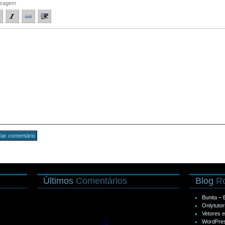
sagem
Últimos
Comentários
Blog
Ro
Bunita –
Onlytutor
Vetores 
WordPres