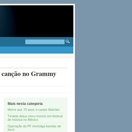
or canção no Grammy
Mais nesta categoria
Morre aos 70 anos o cantor Belchior
Tiroteio deixa cinco mortos em festival
de música no México
Operação da PF investiga bandas de
forró