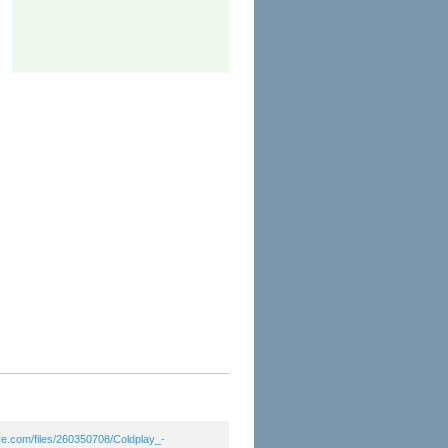
are.com/files/260350708/Coldplay_-