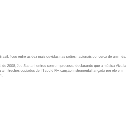
Brasil, ficou entre as dez mais ouvidas nas rádios nacionais por cerca de um mês.
al de 2008, Joe Satriani entrou com um processo declarando que a música Viva la
 tem trechos copiados de If I could Fly, canção instrumental lançada por ele em
4.