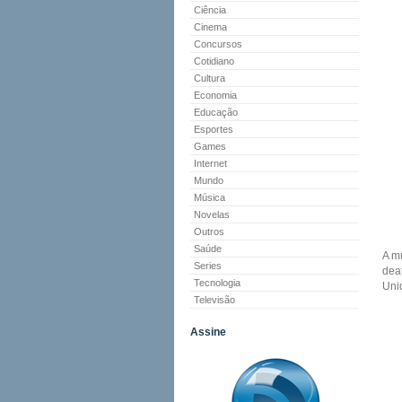
Ciência
Cinema
Concursos
Cotidiano
Cultura
Economia
Educação
Esportes
Games
Internet
Mundo
Música
Novelas
Outros
Saúde
A m
Series
deat
Tecnologia
Uni
Televisão
Assine