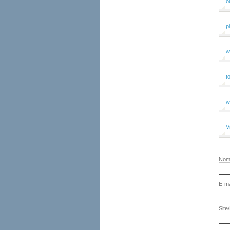
o
p
w
t
w
V
No
E-ma
Site