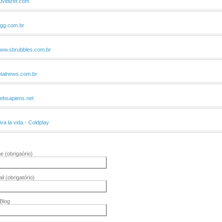
uvidizer.com
igg.com.br
ww.sbrubbles.com.br
otalnews.com.br
ebsapiens.net
iva la vida - Coldplay
me
(obrigaório)
il
(obrigatório)
/Blog