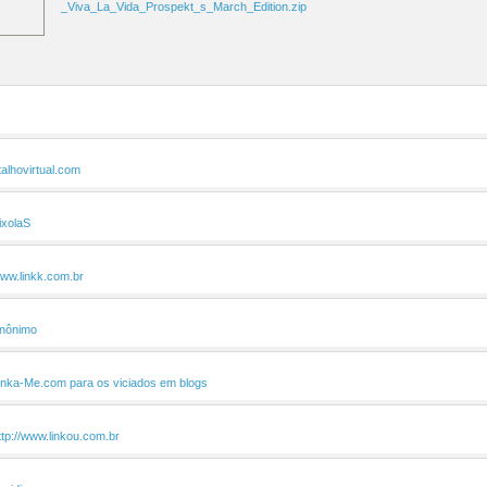
_Viva_La_Vida_Prospekt_s_March_Edition.zip
talhovirtual.com
ixolaS
ww.linkk.com.br
nônimo
inka-Me.com para os viciados em blogs
ttp://www.linkou.com.br