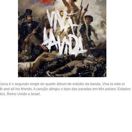
úsica é o segundo single do quarto álbum de estúdio da banda, Viva la vida or
h and all his friends. A canção atingiu o topo das paradas em três países: Estados
dos, Reino Unido e Israel.