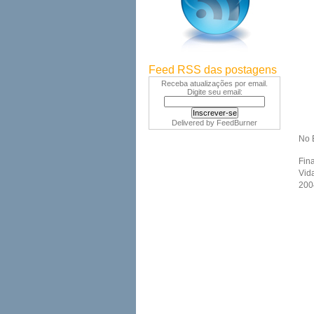
Feed RSS das postagens
Receba atualizações por email.
Digite seu email:
Delivered by
FeedBurner
No 
Fin
Vida
200