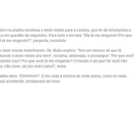
uém na platéia mostrava o dedo médio para a cantora, que foi de tchubaruba a
rica em questão de segundos. Para tudo e ela fala: “Ele tá me xingando! Por que
ê tá me xingando?”, pergunta, incrédula.
ou todo mundo bobolhando. Ok. Mallu explica: “Tem um menino ali que tá
trando o dedo médio pra mim!”, reclama, abismada, e prossegue: “Por que você
fazendo isso? Por que você tá me xingando? O mundo é de paz! Se você não
a, não ouve, vai pro outro palco!”, avisa.
latéia vibra: “Ehhhhhhh!”. E ela volta a música de onde parou, como se nada
esse acontecido, tchubaruba de novo.