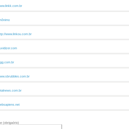
ww.linkk.com.br
nônimo
ttp://www.linkou.com.br
uvidizer.com
igg.com.br
ww.sbrubbles.com.br
otalnews.com.br
ebsapiens.net
me
(obrigaório)