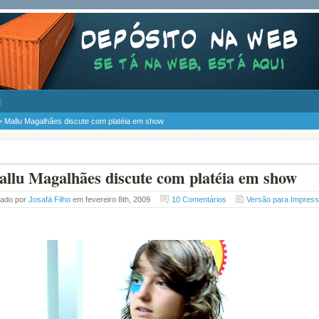
> Mallu Magalhães discute com platéia em show
llu Magalhães discute com platéia em show
tado por
Josafá Filho
em fevereiro 8th, 2009
10 Comentários
Versão para Impres