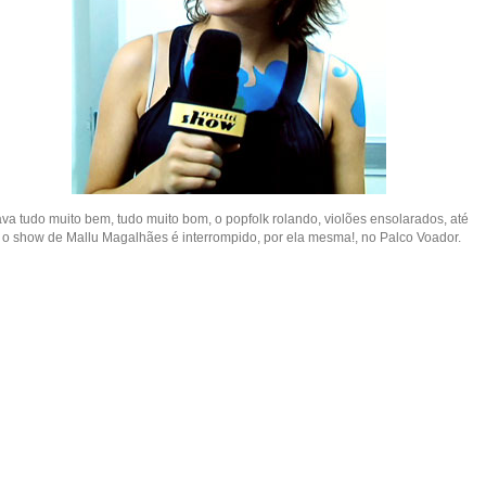
ava tudo muito bem, tudo muito bom, o popfolk rolando, violões ensolarados, até
 o show de Mallu Magalhães é interrompido, por ela mesma!, no Palco Voador.