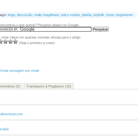
ags:
briga
,
discussão
,
mallu magalhaes
,
palco voador
,
platéia
,
popfolk
,
show
,
xingamento
encontrou o que queria? Pesquise abaixo no Google.
 votar clique em quantas estrelas deseja para o artigo
(Seja o primeiro a votar)
Enviar postagem por email
mentários (0)
Trackbacks & Pingbacks (10)
talhovirtual.com
ixolaS