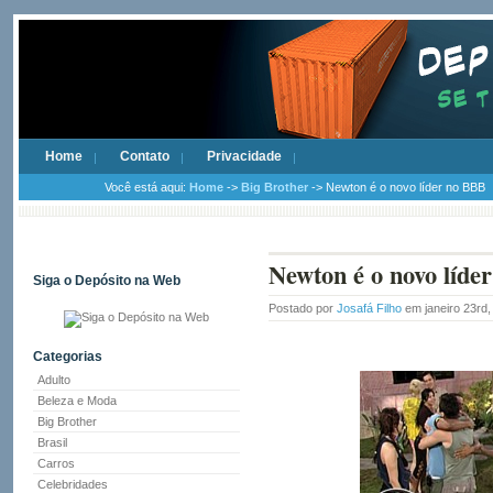
Home
Contato
Privacidade
Você está aqui:
Home
->
Big Brother
-> Newton é o novo líder no BBB
Newton é o novo líde
Siga o Depósito na Web
Postado por
Josafá Filho
em janeiro 23rd
Categorias
Adulto
Beleza e Moda
Big Brother
Brasil
Carros
Celebridades