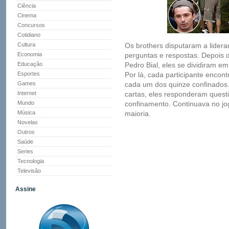
Ciência
Cinema
Concursos
Cotidiano
Cultura
Os brothers disputaram a lide
Economia
perguntas e respostas. Depois 
Educação
Pedro Bial, eles se dividiram e
Esportes
Por lá, cada participante encont
Games
cada um dos quinze confinados.
Internet
cartas, eles responderam ques
Mundo
confinamento. Continuava no jo
Música
maioria.
Novelas
Outros
Saúde
Series
Tecnologia
Televisão
Assine