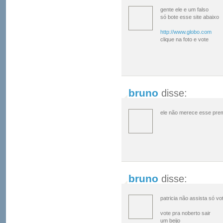
gente ele e um falso
só bote esse site abaixo
http://www.globo.com
clique na foto e vote
bruno
disse:
ele não merece esse prem
bruno
disse:
patricia não assista só vo
vote pra noberto sair
um beijo