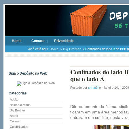
Home
Contato
Privacidade
Você está aqui:
Home
->
Big Brother
-> Confinados do lado B do BBB (bi
Confinados do lado B 
Siga o Depósito na Web
que o lado A
Postado por
s4mu3l
em janeiro 14th, 200
Categorias
Adulto
Beleza e Moda
Diferentemente da última ediçã
Big Brother
ficaram em uma área menos favo
Brasil
entraram em conflito, desta vez
Carros
Celebridades