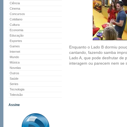
Ciência
Cinema
Concursos
Cotidiano
Cultura
Economia
Educação
Esportes
Games
Enquanto o Lado B dormiu pouq
Internet
cantando, fazendo samba impr
Mundo
Lado A, que pode desfrutar de p
Música
interagem ou parecem nem se se
Novelas
Outros
Saúde
Series
Tecnologia
Televisão
Assine