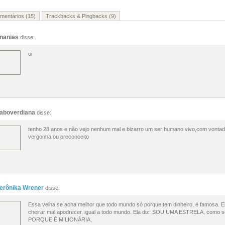
mentários (15)
Trackbacks & Pingbacks (9)
nanias
disse:
oi
aboverdiana
disse:
tenho 28 anos e não vejo nenhum mal e bizarro um ser humano vivo,com vontade 
vergonha ou preconceito
erônika Wrener
disse:
Essa velha se acha melhor que todo mundo só porque tem dinheiro, é famosa. Ela 
cheirar mal,apodrecer, igual a todo mundo. Ela diz: SOU UMA ESTRELA, como s
PORQUE É MILIONÁRIA,