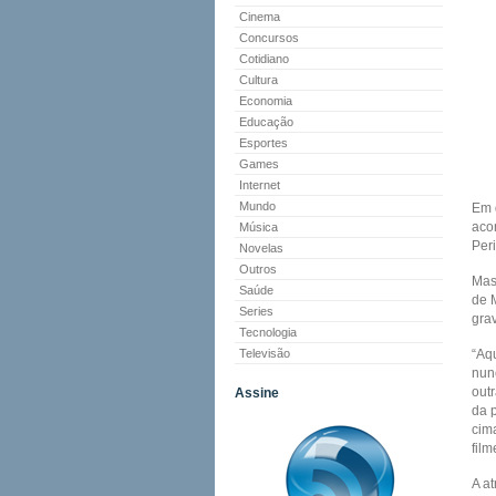
Cinema
Concursos
Cotidiano
Cultura
Economia
Educação
Esportes
Games
Internet
Mundo
Em 
aco
Música
Per
Novelas
Outros
Mas
Saúde
de M
Series
gra
Tecnologia
Televisão
“Aq
nun
out
Assine
da 
cim
fil
A at