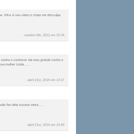
 .HA e vi seu video e chato me desculpa
-
outubro 6th, 2012 em 15:34
u sonho e conhecer ela meu grande sonho e
 essa mulher Linda……
-
abril 21st, 2015 em 14:37
uito fan dela susana vieira……
-
abril 21st, 2015 em 14:40