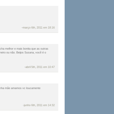
-
março 6th, 2011 em 18:16
cha melhor e mais bonita que as outras
heiro ou não. Beijos Susana, você é o
-
abril 5th, 2011 em 10:47
 minha mãe amamos vc loucamente
-
junho 6th, 2011 em 14:32