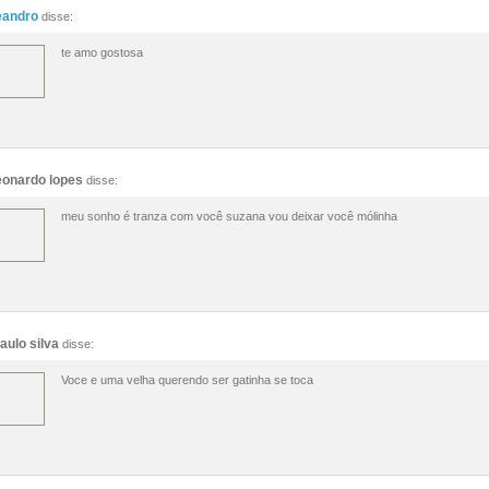
eandro
disse:
te amo gostosa
eonardo lopes
disse:
meu sonho é tranza com você suzana vou deixar você mólinha
aulo silva
disse:
Voce e uma velha querendo ser gatinha se toca