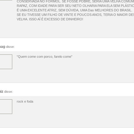
CONSERVADA NO FORMOL. SE FOSSE POBRE, SERIA UMA VELHA COMUM,
RAPAZ, COM IDADE PARA SER SEU NETO OLHARIA PARA ELA SEM PLÁSTIC
É UMA EXCELENTE ATRIZ, SEM DÚVIDA, UMA Das MELHORES DO BRASIL.
SE EU TIVESSE UM FILHO DE VINTE E POUCOS ANOS, TERIA O MAIOR
VELHA. ISSO AÍ É EXCESSO DE DINHEIRO!
mag
disse:
“Quem come com porco, farelo come”
uiz
disse:
rock e foda