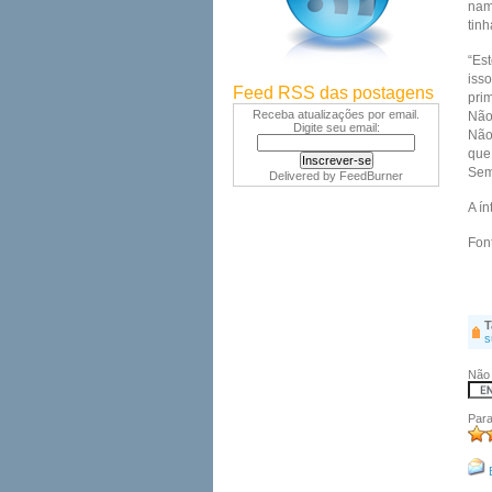
nam
tinh
“Es
isso
Feed RSS das postagens
pri
Receba atualizações por email.
Não
Digite seu email:
Não
que
Sem
Delivered by
FeedBurner
A ín
Fon
T
s
Não 
Para