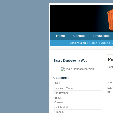
Home
Contato
Privacidade
Você está aqui:
Home
->
Adulto
,
Po
Siga o Depósito na Web
Pos
Categorias
A r
Adulto
pap
Beleza e Moda
mar
Big Brother
Brasil
Carros
Celebridades
Ciência