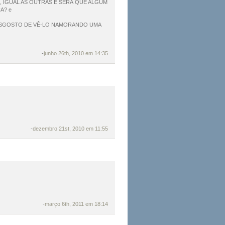
 IGUAL AS OUTRAS E SERÁ QUE ALGUM
A? e
 DESGOSTO DE VÊ-LO NAMORANDO UMA
-
junho 26th, 2010 em 14:35
-
dezembro 21st, 2010 em 11:55
-
março 6th, 2011 em 18:14