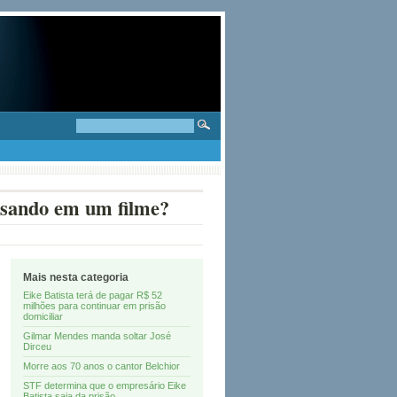
ansando em um filme?
Mais nesta categoria
Eike Batista terá de pagar R$ 52
milhões para continuar em prisão
domiciliar
Gilmar Mendes manda soltar José
Dirceu
Morre aos 70 anos o cantor Belchior
STF determina que o empresário Eike
Batista saia da prisão