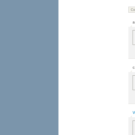
Co
a
c
V