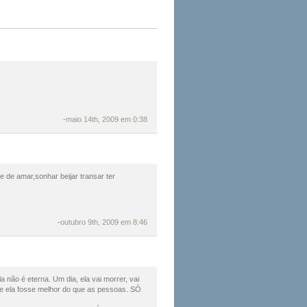
-
maio 14th, 2009 em 0:38
de amar,sonhar beijar transar ter
-
outubro 9th, 2009 em 8:46
não é eterna. Um dia, ela vai morrer, vai
e ela fosse melhor do que as pessoas. SÓ