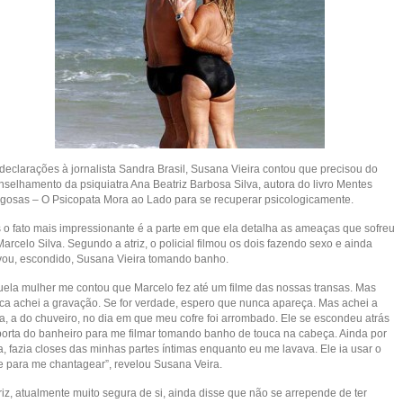
declarações à jornalista Sandra Brasil, Susana Vieira contou que precisou do
nselhamento da psiquiatra Ana Beatriz Barbosa Silva, autora do livro Mentes
igosas – O Psicopata Mora ao Lado para se recuperar psicologicamente.
 o fato mais impressionante é a parte em que ela detalha as ameaças que sofreu
arcelo Silva. Segundo a atriz, o policial filmou os dois fazendo sexo e ainda
vou, escondido, Susana Vieira tomando banho.
uela mulher me contou que Marcelo fez até um filme das nossas transas. Mas
ca achei a gravação. Se for verdade, espero que nunca apareça. Mas achei a
ra, a do chuveiro, no dia em que meu cofre foi arrombado. Ele se escondeu atrás
porta do banheiro para me filmar tomando banho de touca na cabeça. Ainda por
a, fazia closes das minhas partes íntimas enquanto eu me lavava. Ele ia usar o
me para me chantagear”, revelou Susana Veira.
riz, atualmente muito segura de si, ainda disse que não se arrepende de ter