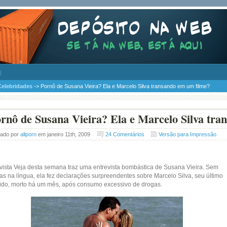
Celebridades
-> Pornô de Susana Vieira? Ela e Marcelo Silva transando em um filme?
rnô de Susana Vieira? Ela e Marcelo Silva tr
tado por
allporn
em janeiro 11th, 2009
24 Comentários
Versão para Impressão
evista Veja desta semana traz uma entrevista bombástica de Susana Vieira. Sem
as na língua, ela fez declarações surpreendentes sobre Marcelo Silva, seu último
ido, morto há um mês, após consumo excessivo de drogas.