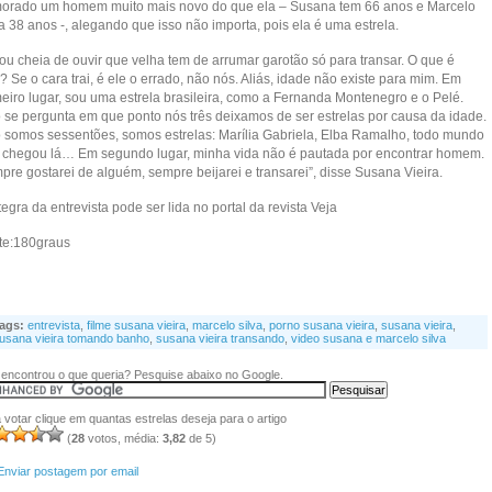
orado um homem muito mais novo do que ela – Susana tem 66 anos e Marcelo
a 38 anos -, alegando que isso não importa, pois ela é uma estrela.
tou cheia de ouvir que velha tem de arrumar garotão só para transar. O que é
? Se o cara trai, é ele o errado, não nós. Aliás, idade não existe para mim. Em
meiro lugar, sou uma estrela brasileira, como a Fernanda Montenegro e o Pelé.
 se pergunta em que ponto nós três deixamos de ser estrelas por causa da idade.
 somos sessentões, somos estrelas: Marília Gabriela, Elba Ramalho, todo mundo
 chegou lá… Em segundo lugar, minha vida não é pautada por encontrar homem.
pre gostarei de alguém, sempre beijarei e transarei”, disse Susana Vieira.
tegra da entrevista pode ser lida no portal da revista Veja
te:180graus
ags:
entrevista
,
filme susana vieira
,
marcelo silva
,
porno susana vieira
,
susana vieira
,
usana vieira tomando banho
,
susana vieira transando
,
video susana e marcelo silva
encontrou o que queria? Pesquise abaixo no Google.
 votar clique em quantas estrelas deseja para o artigo
(
28
votos, média:
3,82
de 5)
Enviar postagem por email