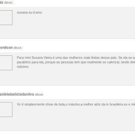
uiz
disse:
susana eu ti amo
enilson
disse:
Para mim Susana Vieira é uma das mulheres mais lindas desse pais. Se ela se a
parabéns para ela, porque as pessoas tem que realmente se valorizar, tendo din
máximo.
anielabatistadasilva
disse:
Vc é simplesmente show de bola,o máximo,a melhor atriz da tv brasileira eu e