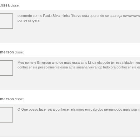
arissa
disse:
concordo com o Paulo Silva minha filha vc esta querendo se apareça owwwwwww
por se sinçera.
merson
disse:
Meu nome e Emerson amo de mais essa atris Linda ela pode ter essa idade me
conhecer ela pessoalmente essa atris susana vieira top tudo pra conhecer ela
merson
disse:
O Que posso fazer para conhecer ela moro em cabrobo pernanbuco mais sou m