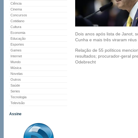
Ciência
Cinema
Concursos
Cotidiano
Cultura
Economia
Dois anos após lista de Janot, 
Educação
Cunha e mais três viraram réus
Esportes
Relação de 55 políticos mencio
Games
resultados; procurador-geral pr
Internet
Odebrecht
Mundo
Música
Novelas
Outros
Saúde
Series
Tecnologia
Televisão
Assine