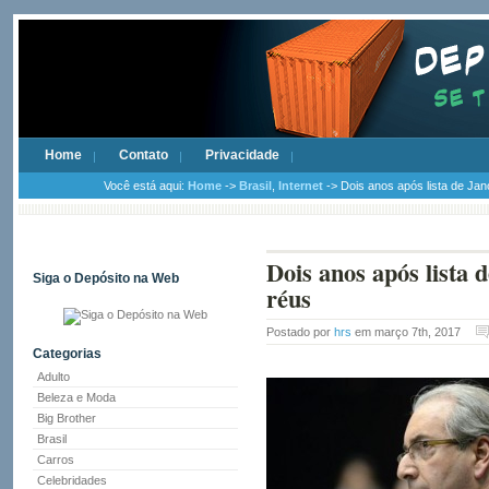
Home
Contato
Privacidade
Você está aqui:
Home
->
Brasil
,
Internet
-> Dois anos após lista de Jan
Dois anos após lista
Siga o Depósito na Web
réus
Postado por
hrs
em março 7th, 2017
Categorias
Adulto
Beleza e Moda
Big Brother
Brasil
Carros
Celebridades