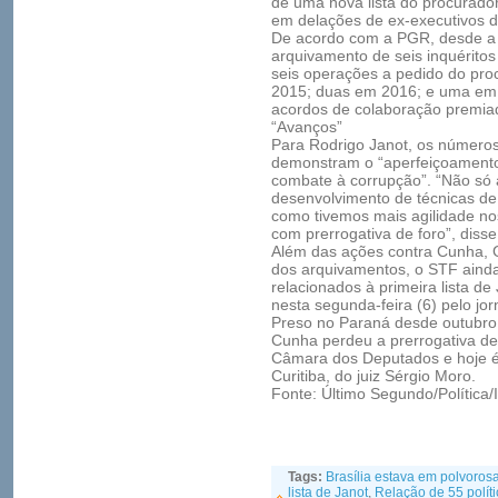
de uma nova lista do procurado
em delações de ex-executivos 
De acordo com a PGR, desde a e
arquivamento de seis inquérito
seis operações a pedido do pro
2015; duas em 2016; e uma em 
acordos de colaboração premia
“Avanços”
Para Rodrigo Janot, os números
demonstram o “aperfeiçoamento 
combate à corrupção”. “Não só
desenvolvimento de técnicas de 
como tivemos mais agilidade no
com prerrogativa de foro”, disse
Além das ações contra Cunha, G
dos arquivamentos, o STF ainda
relacionados à primeira lista d
nesta segunda-feira (6) pelo jor
Preso no Paraná desde outubro
Cunha perdeu a prerrogativa de 
Câmara dos Deputados e hoje é
Curitiba, do juiz Sérgio Moro.
Fonte: Último Segundo/Política/
Tags:
Brasília estava em polvoros
lista de Janot
,
Relação de 55 polít