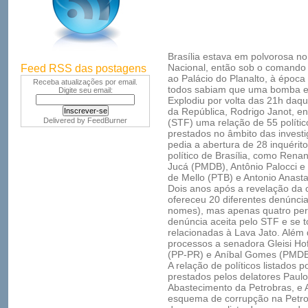
Brasília estava em polvorosa n
Nacional, então sob o comando
Feed RSS das postagens
ao Palácio do Planalto, à época
Receba atualizações por email.
todos sabiam que uma bomba est
Digite seu email:
Explodiu por volta das 21h daqu
da República, Rodrigo Janot, e
Delivered by
FeedBurner
(STF) uma relação de 55 polít
prestados no âmbito das invest
pedia a abertura de 28 inquéri
político de Brasília, como Ren
Jucá (PMDB), Antônio Palocci e
de Mello (PTB) e Antonio Anast
Dois anos após a revelação da 
ofereceu 20 diferentes denúnci
nomes), mas apenas quatro pers
denúncia aceita pelo STF e se 
relacionadas à Lava Jato. Alé
processos a senadora Gleisi H
(PP-PR) e Aníbal Gomes (PMDB
A relação de políticos listados
prestados pelos delatores Paulo
Abastecimento da Petrobras, e A
esquema de corrupção na Petrob