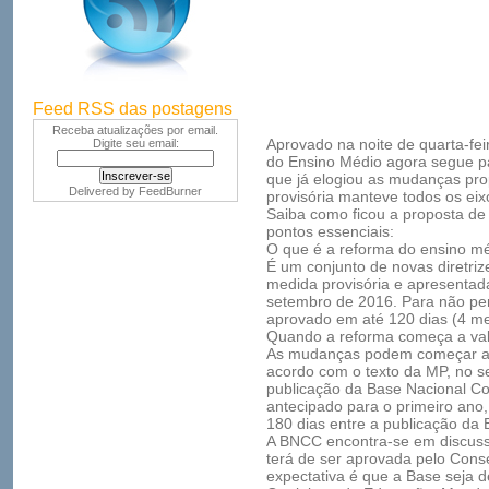
Feed RSS das postagens
Receba atualizações por email.
Aprovado na noite de quarta-fei
Digite seu email:
do Ensino Médio agora segue p
que já elogiou as mudanças pro
Delivered by
FeedBurner
provisória manteve todos os eix
Saiba como ficou a proposta d
pontos essenciais:
O que é a reforma do ensino m
É um conjunto de novas diretri
medida provisória e apresentad
setembro de 2016. Para não perd
aprovado em até 120 dias (4 me
Quando a reforma começa a va
As mudanças podem começar a s
acordo com o texto da MP, no s
publicação da Base Nacional C
antecipado para o primeiro an
180 dias entre a publicação da B
A BNCC encontra-se em discuss
terá de ser aprovada pelo Cons
expectativa é que a Base seja de