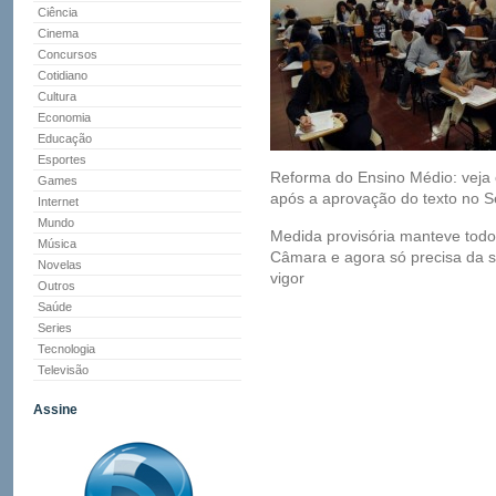
Ciência
Cinema
Concursos
Cotidiano
Cultura
Economia
Educação
Esportes
Reforma do Ensino Médio: veja
Games
após a aprovação do texto no 
Internet
Mundo
Medida provisória manteve todos
Música
Câmara e agora só precisa da 
Novelas
vigor
Outros
Saúde
Series
Tecnologia
Televisão
Assine