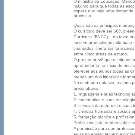
O ministro da Educação, Mendo
máximo para que todas as esco
espera que haja uma demanda d
processo.
Quais são as principais mudan
O currículo deve ser 60% pree
Curricular (BNCC) – no texto or
fossem preenchidos pela base. 
chamados itinerários formativo
entre cinco áreas de estudo.
O projeto prevê que os alunos 
aprofundar já no início do ensi
oferecer aos alunos todas as c
menos um dos itinerários format
No conteúdo optativo, o aluno 
áreas abaixo:
1. linguagens e suas tecnologia
2. matemática e suas tecnologi
3. ciências da natureza e suas 
4. ciências humanas e sociais a
5. formação técnica e profission
Profissionais de notório saber 
A permissão para que professo
aulas no ensino técnico e profiss