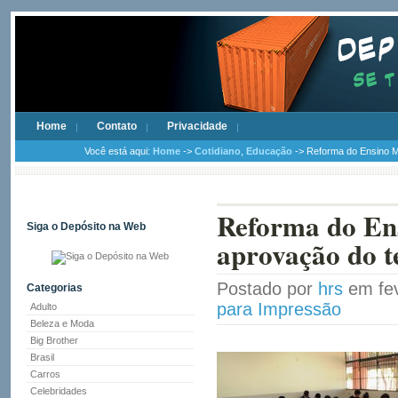
Home
Contato
Privacidade
Você está aqui:
Home
->
Cotidiano
,
Educação
-> Reforma do Ensino M
Reforma do Ens
Siga o Depósito na Web
aprovação do t
Postado por
hrs
em fev
Categorias
para Impressão
Adulto
Beleza e Moda
Big Brother
Brasil
Carros
Celebridades