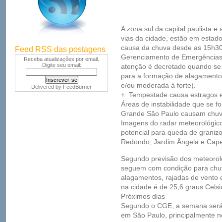
A zona sul da capital paulista e
vias da cidade, estão em estad
causa da chuva desde as 15h30
Feed RSS das postagens
Gerenciamento de Emergências 
Receba atualizações por email.
Digite seu email:
atenção é decretado quando se 
para a formação de alagamentos
e/ou moderada à forte).
Delivered by
FeedBurner
+ Tempestade causa estragos 
Áreas de instabilidade que se f
Grande São Paulo causam chuva
Imagens do radar meteorológic
potencial para queda de grani
Redondo, Jardim Ângela e Capel
Segundo previsão dos meteorolo
seguem com condição para chuva
alagamentos, rajadas de vento 
na cidade é de 25,6 graus Celsi
Próximos dias
Segundo o CGE, a semana será 
em São Paulo, principalmente no