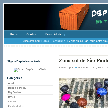
Home
Contato
Privacidade
Você está aqui:
Home
->
Cotidiano
-> Zona sul de São Paulo entra em 
Zona sul de São Paul
Siga o Depósito na Web
Postado por
hrs
em janeiro 17th, 2017
Categorias
Adulto
Beleza e Moda
Big Brother
Brasil
Carros
Celebridades