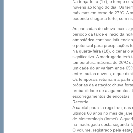
Na terça-feira (17), o tempo se
nuvens ao longo do dia. Os ter
máximas em torno de 27°C. A 
podendo chegar a forte, com ri
As pancadas de chuva mais sig
período da tarde e início da noi
atmosférica continua influenc
o potencial para precipitações fo
Na quarta-feira (18), o cenário 
significativa. A madrugada terá
temperatura máxima de 26ºC dur
umidade do ar variam entre 65
entre muitas nuvens, o que dim
Os temporais retornam a partir 
próprias da estação: chuva fort
probabilidade de alagamentos, 
escorregamentos de encostas.
Recorde
A capital paulista registrou, na
últimos 68 anos no mês de janei
de Meteorologia (Inmet). A que
na madrugada desta segunda-fei
O volume, registrado pela esta