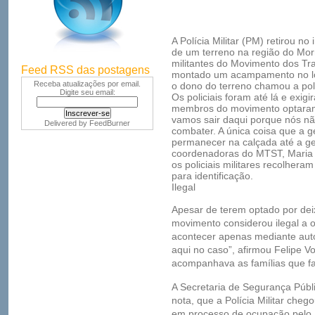
A Polícia Militar (PM) retirou no
de um terreno na região do Mor
militantes do Movimento dos T
Feed RSS das postagens
montado um acampamento no lo
Receba atualizações por email.
o dono do terreno chamou a pol
Digite seu email:
Os policiais foram até lá e exi
membros do movimento optaram p
vamos sair daqui porque nós n
Delivered by
FeedBurner
combater. A única coisa que a 
permanecer na calçada até a ge
coordenadoras do MTST, Maria 
os policiais militares recolhera
para identificação.
Ilegal
Apesar de terem optado por deix
movimento considerou ilegal a op
acontecer apenas mediante auto
aqui no caso”, afirmou Felipe 
acompanhava as famílias que f
A Secretaria de Segurança Públ
nota, que a Polícia Militar cheg
em processo de ocupação pelo 