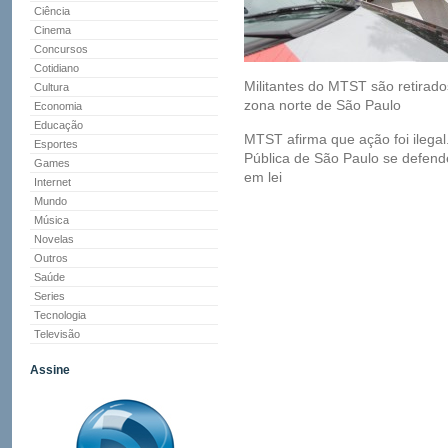
Ciência
Cinema
Concursos
Cotidiano
Militantes do MTST são retirado
Cultura
zona norte de São Paulo
Economia
Educação
MTST afirma que ação foi ilega
Esportes
Pública de São Paulo se defende
Games
em lei
Internet
Mundo
Música
Novelas
Outros
Saúde
Series
Tecnologia
Televisão
Assine