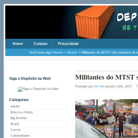
Home
Contato
Privacidade
Você está aqui:
Home
->
Brasil
-> Militantes do MTST são retirados de 
Militantes do MTST s
Siga o Depósito na Web
Postado por
hrs
em janeiro 15th, 2017
Categorias
Adulto
Beleza e Moda
Big Brother
Brasil
Carros
Celebridades