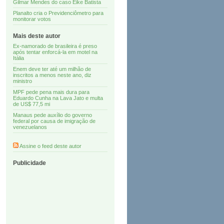
Gilmar Mendes do caso Eike Batista
Planalto cria o Previdenciômetro para
monitorar votos
Mais deste autor
Ex-namorado de brasileira é preso
após tentar enforcá-la em motel na
Itália
Enem deve ter até um milhão de
inscritos a menos neste ano, diz
ministro
MPF pede pena mais dura para
Eduardo Cunha na Lava Jato e multa
de US$ 77,5 mi
Manaus pede auxílio do governo
federal por causa de imigração de
venezuelanos
Assine o feed deste autor
Publicidade