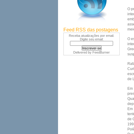
O p
int
emb
ass
Feed RSS das postagens
meio
Receba atualizações por email.
O es
Digite seu email:
int
Gre
Delivered by
FeedBurner
susp
Raf
Cur
esc
de L
Em 
pre
Qua
dep
Em 
ten
de 
199
Pol