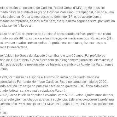
refeito recém-empossado de Curitiba, Rafael Greca (PMN), de 60 anos, foi
ernado nesta segunda-feira (2) no Hospital Marcelino Champagnat, devido a uma
olia pulmonar. Greca tomou posse no domingo (1º) e, de acordo com a
essoria de imprensa, passou o dia bem, até que nesta segunda-feira, por volta do
-dia, sentiu falta de ar.
tado de saúde do prefeito de Curitiba é considerado estável, porém, ele ficará
ernado por até 48 horas para a administração de medicamentos. No sábado (31),
ca teve um quadro com suspeitas de problemas cardíacos, fez exames, e a
eita foi descartada.
ael Valdomiro Greca de Macedo é curitibano e tem 60 anos. Foi prefeito de
itiba de 1993 a 1996. Greca é economista e engenheiro urbanista. Além disso, é
ritor, poeta, editor e pesquisador de história e membro da Academia Paranaense
etras.
1999, foi ministro de Esporte e Turismo no início do segundo mandato
sidencial de Fernando Henrique Cardoso. Ficou no cargo até maio de 2000.
ndo aceitou um cargo no primeiro escalão do governo FHC, tinha sido eleito
utado federal, sendo o mais votado do Paraná
2002, Greca foi eleito deputado estadual com 51.921 votos. Quatro anos depois,
tou a reeleição mas chegou apenas à suplência. Este ano, concorreu à prefeitura
Curitiba pelo PMN, mas já foi do PMDB, PFL (atual DEM), PDT e PDS (extinto em
3).
êmica