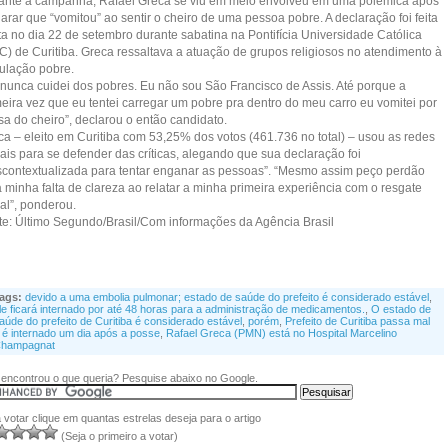
ante a campanha, Rafael Greca se viu em meio envolveu em uma polêmica após
arar que “vomitou” ao sentir o cheiro de uma pessoa pobre. A declaração foi feita
ta no dia 22 de setembro durante sabatina na Pontifícia Universidade Católica
C) de Curitiba. Greca ressaltava a atuação de grupos religiosos no atendimento à
ulação pobre.
 nunca cuidei dos pobres. Eu não sou São Francisco de Assis. Até porque a
meira vez que eu tentei carregar um pobre pra dentro do meu carro eu vomitei por
sa do cheiro”, declarou o então candidato.
ca – eleito em Curitiba com 53,25% dos votos (461.736 no total) – usou as redes
ais para se defender das críticas, alegando que sua declaração foi
scontextualizada para tentar enganar as pessoas”. “Mesmo assim peço perdão
 minha falta de clareza ao relatar a minha primeira experiência com o resgate
al”, ponderou.
te: Último Segundo/Brasil/Com informações da Agência Brasil
ags:
devido a uma embolia pulmonar; estado de saúde do prefeito é considerado estável
,
le ficará internado por até 48 horas para a administração de medicamentos.
,
O estado de
aúde do prefeito de Curitiba é considerado estável
,
porém
,
Prefeito de Curitiba passa mal
 é internado um dia após a posse
,
Rafael Greca (PMN) está no Hospital Marcelino
hampagnat
encontrou o que queria? Pesquise abaixo no Google.
 votar clique em quantas estrelas deseja para o artigo
(Seja o primeiro a votar)