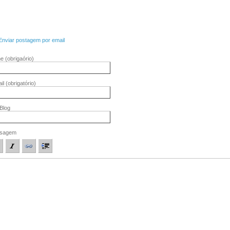
Enviar postagem por email
me
(obrigaório)
il
(obrigatório)
/Blog
sagem