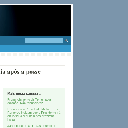
ia após a posse
Mais nesta categoria
Pronunciamento de Temer após
delação: Não renunciarei!
Renúncia do Presidente Michel Temer:
Rumores indicam que o Presidente irá
anunciar a renúncia nas próximas
horas
Janot pede ao STF afastamento de