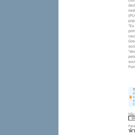
Dur
decl
nes
(PU
pop
“Eu
pri
cau
Gre
soci
“de
pela
soci
Fon
T
e
s
e
C
Não 
Para