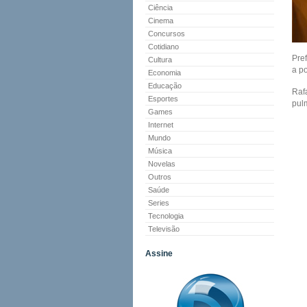
Ciência
Cinema
Concursos
Cotidiano
Pre
Cultura
a p
Economia
Educação
Raf
Esportes
pul
Games
Internet
Mundo
Música
Novelas
Outros
Saúde
Series
Tecnologia
Televisão
Assine