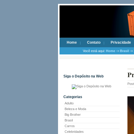
Home
Contato
Privacidade
Você está aqui:
Home
->
Brasil
-> 
Pr
Siga o Depósito na Web
Pos
Categorias
Adulto
Beleza e Moda
Big Brother
Brasil
Carros
Celebridades