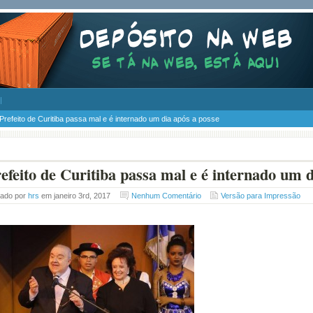
Prefeito de Curitiba passa mal e é internado um dia após a posse
efeito de Curitiba passa mal e é internado um d
tado por
hrs
em janeiro 3rd, 2017
Nenhum Comentário
Versão para Impressão