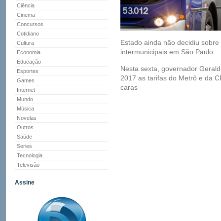
Ciência
Cinema
Concursos
Cotidiano
Estado ainda não decidiu sobre 
Cultura
intermunicipais em São Paulo
Economia
Educação
Nesta sexta, governador Gerald
Esportes
2017 as tarifas do Metrô e da C
Games
caras
Internet
Mundo
Música
Novelas
Outros
Saúde
Series
Tecnologia
Televisão
Assine