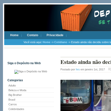
Home
Contato
Privacidade
Você está aqui:
Home
->
Cotidiano
-> Estado ainda não decidiu sobre t
Estado ainda não dec
Siga o Depósito na Web
Postado por
hrs
em janeiro 1st, 2017
Categorias
Adulto
Beleza e Moda
Big Brother
Brasil
Carros
Celebridades