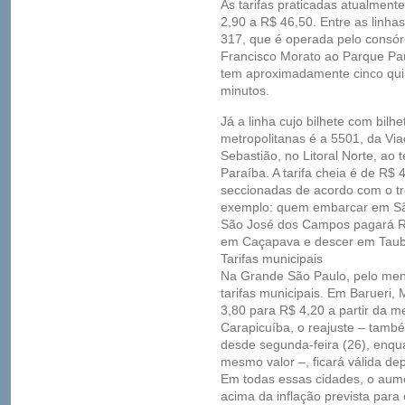
As tarifas praticadas atualment
2,90 a R$ 46,50. Entre as linh
317, que é operada pelo consór
Francisco Morato ao Parque Pau
tem aproximadamente cinco qui
minutos.
Já a linha cujo bilhete com bilh
metropolitanas é a 5501, da Via
Sebastião, no Litoral Norte, ao 
Paraíba. A tarifa cheia é de R$ 
seccionadas de acordo com o tre
exemplo: quem embarcar em São
São José dos Campos pagará R$
em Caçapava e descer em Tauba
Tarifas municipais
Na Grande São Paulo, pelo men
tarifas municipais. Em Barueri,
3,80 para R$ 4,20 a partir da 
Carapicuíba, o reajuste – tamb
desde segunda-feira (26), enqua
mesmo valor –, ficará válida dep
Em todas essas cidades, o aume
acima da inflação prevista para