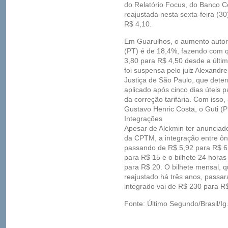
do Relatório Focus, do Banco Ce
reajustada nesta sexta-feira (
R$ 4,10.
Em Guarulhos, o aumento autori
(PT) é de 18,4%, fazendo com q
3,80 para R$ 4,50 desde a última
foi suspensa pelo juiz Alexandr
Justiça de São Paulo, que dete
aplicado após cinco dias úteis 
da correção tarifária. Com isso, 
Gustavo Henric Costa, o Guti (P
Integrações
Apesar de Alckmin ter anunciad
da CPTM, a integração entre ôn
passando de R$ 5,92 para R$ 6,
para R$ 15 e o bilhete 24 horas 
para R$ 20. O bilhete mensal, 
reajustado há três anos, passa
integrado vai de R$ 230 para R$
Fonte: Último Segundo/Brasil/Ig