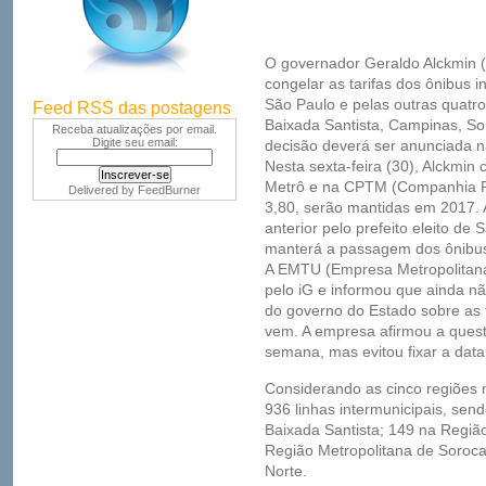
O governador Geraldo Alckmin (
congelar as tarifas dos ônibus 
São Paulo e pelas outras quatro
Feed RSS das postagens
Baixada Santista, Campinas, Sor
Receba atualizações por email.
Digite seu email:
decisão deverá ser anunciada 
Nesta sexta-feira (30), Alckmin 
Metrô e na CPTM (Companhia Pa
Delivered by
FeedBurner
3,80, serão mantidas em 2017. 
anterior pelo prefeito eleito d
manterá a passagem dos ônibus
A EMTU (Empresa Metropolitana
pelo iG e informou que ainda n
do governo do Estado sobre as 
vem. A empresa afirmou a quest
semana, mas evitou fixar a data
Considerando as cinco regiões
936 linhas intermunicipais, se
Baixada Santista; 149 na Regiã
Região Metropolitana de Sorocab
Norte.