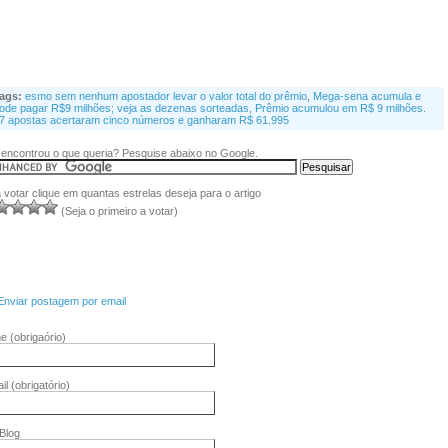
ags:
esmo sem nenhum apostador levar o valor total do prêmio
,
Mega-sena acumula e
ode pagar R$9 milhões; veja as dezenas sorteadas
,
Prêmio acumulou em R$ 9 milhões.
7 apostas acertaram cinco números e ganharam R$ 61.995
encontrou o que queria? Pesquise abaixo no Google.
 votar clique em quantas estrelas deseja para o artigo
(Seja o primeiro a votar)
Enviar postagem por email
me
(obrigaório)
il
(obrigatório)
/Blog