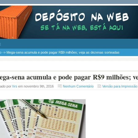
o
-> Mega-sena acumula e pode pagar R$9 milhões; veja as dezenas sorteadas
ga-sena acumula e pode pagar R$9 milhões; ve
tado por
hrs
em novembro 9th, 2016
Nenhum Comentário
Versão para Impressão