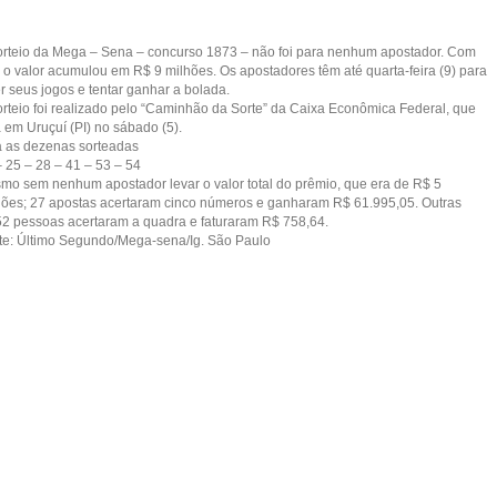
orteio da Mega – Sena – concurso 1873 – não foi para nenhum apostador. Com
o o valor acumulou em R$ 9 milhões. Os apostadores têm até quarta-feira (9) para
r seus jogos e tentar ganhar a bolada.
orteio foi realizado pelo “Caminhão da Sorte” da Caixa Econômica Federal, que
 em Uruçuí (PI) no sábado (5).
a as dezenas sorteadas
– 25 – 28 – 41 – 53 – 54
mo sem nenhum apostador levar o valor total do prêmio, que era de R$ 5
hões; 27 apostas acertaram cinco números e ganharam R$ 61.995,05. Outras
52 pessoas acertaram a quadra e faturaram R$ 758,64.
te: Último Segundo/Mega-sena/Ig. São Paulo