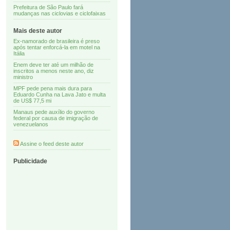
Prefeitura de São Paulo fará
mudanças nas ciclovias e ciclofaixas
Mais deste autor
Ex-namorado de brasileira é preso
após tentar enforcá-la em motel na
Itália
Enem deve ter até um milhão de
inscritos a menos neste ano, diz
ministro
MPF pede pena mais dura para
Eduardo Cunha na Lava Jato e multa
de US$ 77,5 mi
Manaus pede auxílio do governo
federal por causa de imigração de
venezuelanos
Assine o feed deste autor
Publicidade