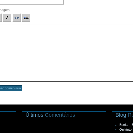
sagem
Últimos
Comentários
Blog
Ro
Bunita –
Onlytutor