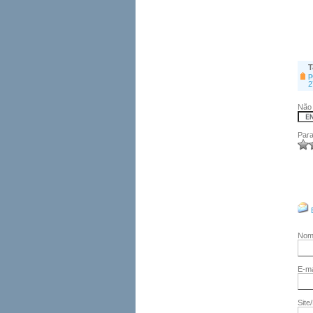
T
p
2
Não 
Para
No
E-ma
Site