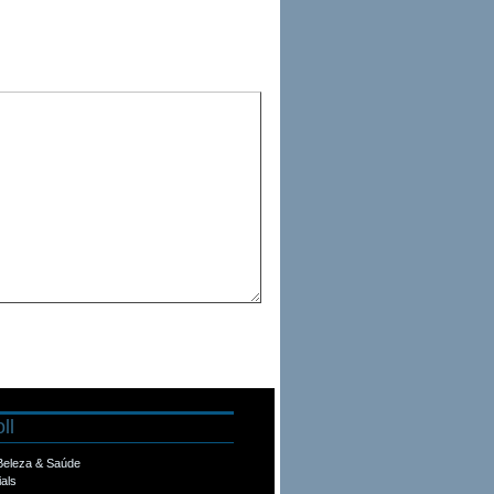
ll
 Beleza & Saúde
ials