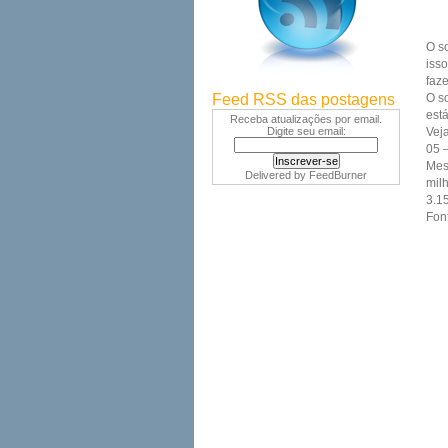
O s
iss
faze
Feed RSS das postagens
O s
está
Receba atualizações por email.
Digite seu email:
Vej
05 
Mes
Delivered by
FeedBurner
mil
3.1
Fon