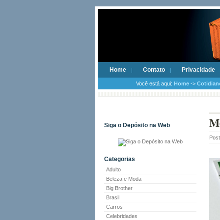
Home
Contato
Privacidade
Você está aqui:
Home
->
Cotidian
Me
Siga o Depósito na Web
Pos
Categorias
Adulto
Beleza e Moda
Big Brother
Brasil
Carros
Celebridades