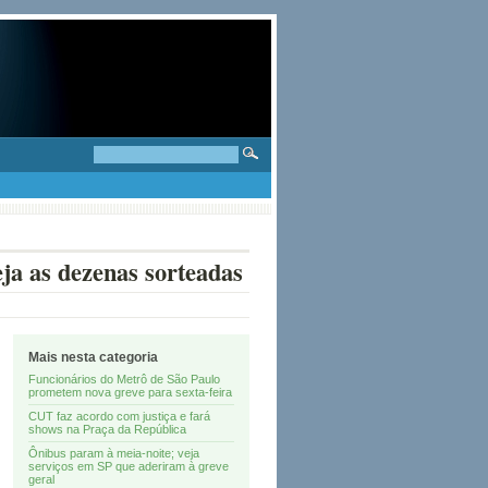
ja as dezenas sorteadas
Mais nesta categoria
Funcionários do Metrô de São Paulo
prometem nova greve para sexta-feira
CUT faz acordo com justiça e fará
shows na Praça da República
Ônibus param à meia-noite; veja
serviços em SP que aderiram à greve
geral