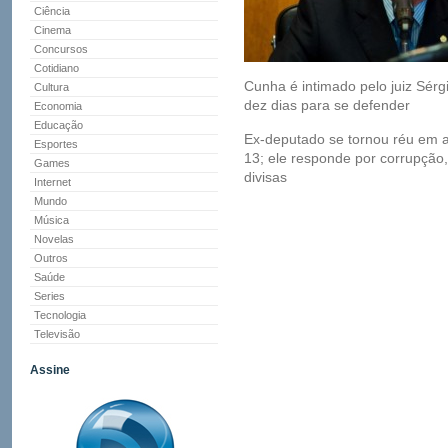
Ciência
Cinema
Concursos
Cotidiano
Cunha é intimado pelo juiz Sér
Cultura
dez dias para se defender
Economia
Educação
Ex-deputado se tornou réu em 
Esportes
13; ele responde por corrupção
Games
divisas
Internet
Mundo
Música
Novelas
Outros
Saúde
Series
Tecnologia
Televisão
Assine