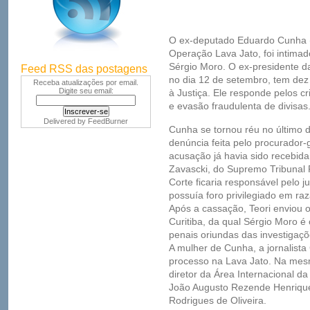
O ex-deputado Eduardo Cunha 
Operação Lava Jato, foi intimado
Sérgio Moro. O ex-presidente 
Feed RSS das postagens
no dia 12 de setembro, tem dez
Receba atualizações por email.
Digite seu email:
à Justiça. Ele responde pelos c
e evasão fraudulenta de divisas
Delivered by
FeedBurner
Cunha se tornou réu no último 
denúncia feita pelo procurador-
acusação já havia sido recebida 
Zavascki, do Supremo Tribunal
Corte ficaria responsável pelo 
possuía foro privilegiado em r
Após a cassação, Teori enviou 
Curitiba, da qual Sérgio Moro é 
penais oriundas das investigaç
A mulher de Cunha, a jornalist
processo na Lava Jato. Na mes
diretor da Área Internacional da
João Augusto Rezende Henriques
Rodrigues de Oliveira.