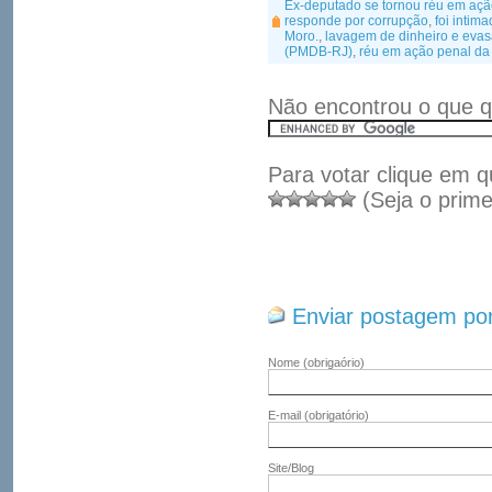
Ex-deputado se tornou réu em açã
responde por corrupção
,
foi intim
Moro.
,
lavagem de dinheiro e evas
(PMDB-RJ)
,
réu em ação penal da
Não encontrou o que q
Para votar clique em q
(Seja o prime
Enviar postagem por
Nome
(obrigaório)
E-mail
(obrigatório)
Site/Blog