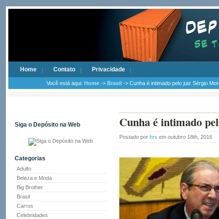
Home
Contato
Privacidade
Você está aqui:
Home
->
Brasil
-> Cunha é intimado pelo juiz Sérgio Mo
Cunha é intimado pel
Siga o Depósito na Web
Postado por
hrs
em outubro 18th, 2016
Categorias
Adulto
Beleza e Moda
Big Brother
Brasil
Carros
Celebridades