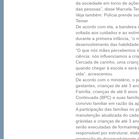
da sociedade em torno de ações
das pessoas”, disse Marcela Te
Veja também: Polícia prende su
Temer
De acordo com ela, a bandeira m
voltada aos cuidados e ao estí
durante a primeira infância, “o
desenvolvimento das habilidad
“O que nós mães percebemos in
ciência: nós influenciamos a cr
Cercada de carinho, uma crianç
quando chegar à escola e será
vida”, acrescentou.
De acordo com o ministério, o 
gestantes, crianças de até 3 ano
Família; crianças de até 6 ano
Continuada (BPC) e suas família
convívio familiar em razão da a
A participação das famílias no 
manutenção atualizada do cadas
grávidas e crianças de até 3 ano
serão executadas de formainteg
responsável por estruturar, ela
promoção do desenvolvimento inf