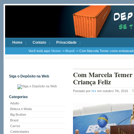
Home
Contato
Privacidade
Você está aqui:
Home
->
Brasil
-> Com Marcela Temer como embaixadora
Com Marcela Temer 
Siga o Depósito na Web
Criança Feliz
Postado por
hrs
em outubro 7th, 2016
Categorias
Adulto
Beleza e Moda
Big Brother
Brasil
Carros
Celebridades