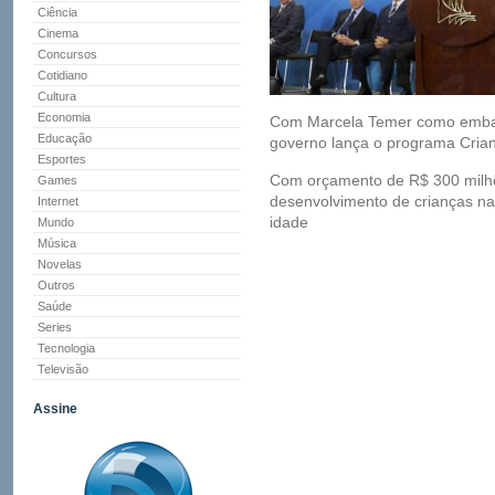
Ciência
Cinema
Concursos
Cotidiano
Cultura
Economia
Com Marcela Temer como emba
Educação
governo lança o programa Crian
Esportes
Com orçamento de R$ 300 milhões
Games
desenvolvimento de crianças na 
Internet
idade
Mundo
Música
Novelas
Outros
Saúde
Series
Tecnologia
Televisão
Assine