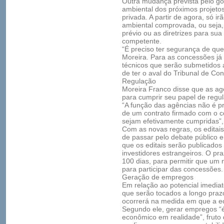
Outra mudança prevista pelo go
ambiental dos próximos projetos
privada. A partir de agora, só i
ambiental comprovada, ou seja,
prévio ou as diretrizes para su
competente.
“É preciso ter segurança de que 
Moreira. Para as concessões já 
técnicos que serão submetidos a
de ter o aval do Tribunal de Co
Regulação
Moreira Franco disse que as agê
para cumprir seu papel de regula
“A função das agências não é p
de um contrato firmado com o c
sejam efetivamente cumpridas”, 
Com as novas regras, os editai
de passar pelo debate público 
que os editais serão publicados 
investidores estrangeiros. O pr
100 dias, para permitir que um
para participar das concessões.
Geração de empregos
Em relação ao potencial imedia
que serão tocados a longo praz
ocorrerá na medida em que a ec
Segundo ele, gerar empregos “
econômico em realidade”, fruto 