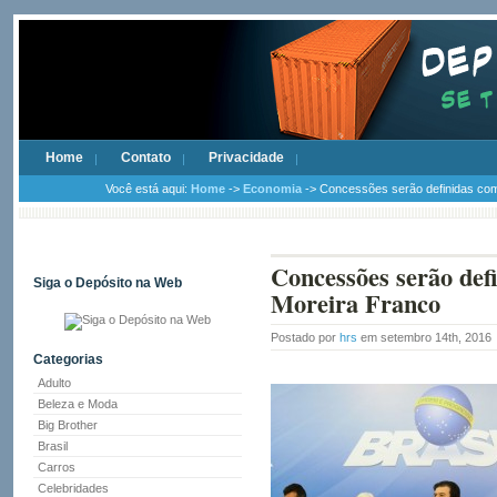
Home
Contato
Privacidade
Você está aqui:
Home
->
Economia
-> Concessões serão definidas com 
Concessões serão def
Siga o Depósito na Web
Moreira Franco
Postado por
hrs
em setembro 14th, 2016
Categorias
Adulto
Beleza e Moda
Big Brother
Brasil
Carros
Celebridades