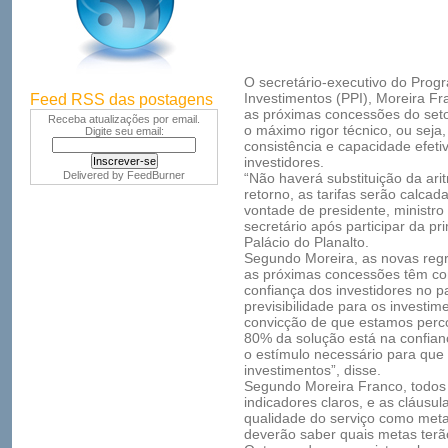
O secretário-executivo do Prog
Investimentos (PPI), Moreira Fra
Feed RSS das postagens
as próximas concessões do seto
Receba atualizações por email.
o máximo rigor técnico, ou seja
Digite seu email:
consistência e capacidade efeti
investidores.
Delivered by
FeedBurner
“Não haverá substituição da arit
retorno, as tarifas serão calca
vontade de presidente, ministro
secretário após participar da p
Palácio do Planalto.
Segundo Moreira, as novas regr
as próximas concessões têm com
confiança dos investidores no pa
previsibilidade para os investi
convicção de que estamos perc
80% da solução está na confian
o estímulo necessário para que
investimentos”, disse.
Segundo Moreira Franco, todos o
indicadores claros, e as cláusu
qualidade do serviço como meta
deverão saber quais metas terã