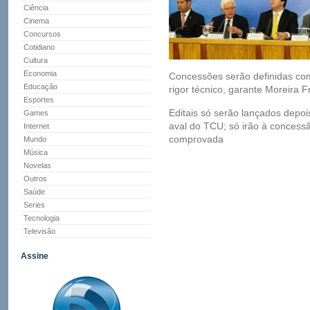
Ciência
Cinema
Concursos
Cotidiano
Cultura
Economia
Concessões serão definidas c
Educação
rigor técnico, garante Moreira 
Esportes
Editais só serão lançados depoi
Games
aval do TCU; só irão à concessã
Internet
comprovada
Mundo
Música
Novelas
Outros
Saúde
Series
Tecnologia
Televisão
Assine