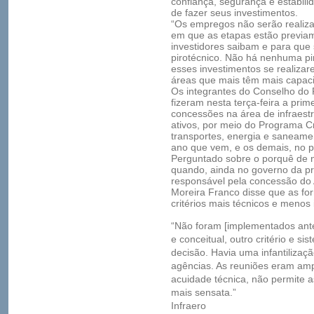
confiança, segurança e estabili
de fazer seus investimentos.
“Os empregos não serão realiz
em que as etapas estão previa
investidores saibam e para que
pirotécnico. Não há nenhuma pi
esses investimentos se realizar
áreas que mais têm mais capaci
Os integrantes do Conselho do 
fizeram nesta terça-feira a prim
concessões na área de infraest
ativos, por meio do Programa C
transportes, energia e saneame
ano que vem, e os demais, no p
Perguntado sobre o porquê de 
quando, ainda no governo da pr
responsável pela concessão do 
Moreira Franco disse que as f
critérios mais técnicos e menos 
“Não foram [implementados ante
e conceitual, outro critério e 
decisão. Havia uma infantilizaçã
agências. As reuniões eram amp
acuidade técnica, não permite a
mais sensata.”
Infraero