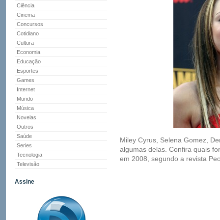
Ciência
Cinema
Concursos
Cotidiano
Cultura
Economia
Educação
Esportes
Games
Internet
Mundo
Música
Novelas
Outros
Saúde
Miley Cyrus, Selena Gomez, Dem
Series
algumas delas. Confira quais f
Tecnologia
em 2008, segundo a revista Peo
Televisão
Assine