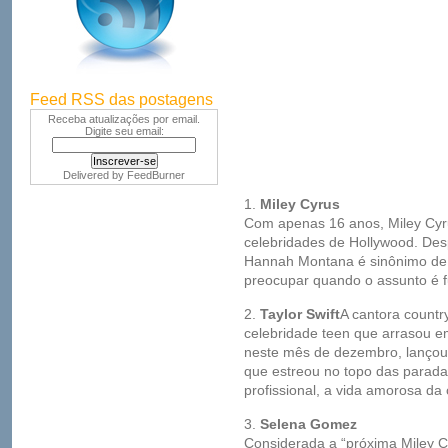
Feed RSS das postagens
Receba atualizações por email.
Digite seu email:
Delivered by
FeedBurner
1.
Miley Cyrus
Com apenas 16 anos, Miley Cyr
celebridades de Hollywood. Desp
Hannah Montana é sinônimo de 
preocupar quando o assunto é fu
2.
Taylor Swift
A cantora country
celebridade teen que arrasou e
neste mês de dezembro, lançou 
que estreou no topo das parada
profissional, a vida amorosa da
3.
Selena Gomez
Considerada a “próxima Miley 