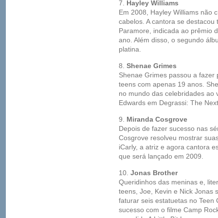
7.
Hayley Williams
Em 2008, Hayley Williams não 
cabelos. A cantora se destaco
Paramore, indicada ao prêmio 
ano. Além disso, o segundo álb
platina.
8.
Shenae Grimes
Shenae Grimes passou a fazer pa
teens com apenas 19 anos. She
no mundo das celebridades ao 
Edwards em Degrassi: The Next
9.
Miranda Cosgrove
Depois de fazer sucesso nas sér
Cosgrove resolveu mostrar suas
iCarly, a atriz e agora cantora 
que será lançado em 2009.
10.
Jonas Brother
Queridinhos das meninas e, lite
teens, Joe, Kevin e Nick Jonas
faturar seis estatuetas no Teen
sucesso com o filme Camp Rock 