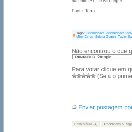
sucedido A Little Bit Longer.
Fonte: Terra
Tags:
Celebridades
,
celebridades teen
Miley Cyrus
,
Selena Gomez
,
Taylor Swi
Não encontrou o que q
Para votar clique em q
(Seja o prime
Enviar postagem por
Comentários (4)
Trackbacks & Pingb