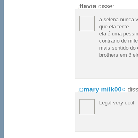
flavia
disse:
a selena nunca 
que ela tente
ela é uma pessim
contrario de mil
mais sentido do
brothers em 3 e
◘mary milk00○
dis
Legal very cool