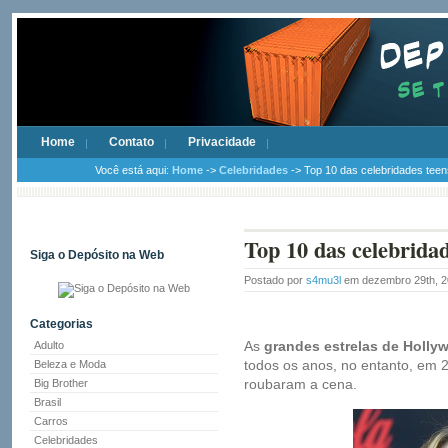
Home
Contato
Privacidade
Você está aqui:
Home
->
Celebridades
-> Top 10 das celebridades tee
Top 10 das celebrida
Siga o Depósito na Web
Postado por
s4mu3l
em dezembro 29th, 
Categorias
As
grandes estrelas de Holl
Adulto
todos os anos, no entanto, em 
Beleza e Moda
roubaram a cena.
Big Brother
Brasil
Carros
Celebridades