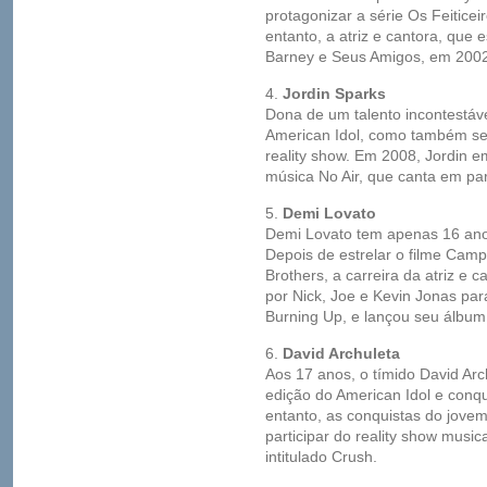
protagonizar a série Os Feiticei
entanto, a atriz e cantora, que
Barney e Seus Amigos, em 2002
4.
Jordin Sparks
Dona de um talento incontestáve
American Idol, como também se 
reality show. Em 2008, Jordin 
música No Air, que canta em pa
5.
Demi Lovato
Demi Lovato tem apenas 16 anos
Depois de estrelar o filme Ca
Brothers, a carreira da atriz e 
por Nick, Joe e Kevin Jonas par
Burning Up, e lançou seu álbum 
6.
David Archuleta
Aos 17 anos, o tímido David Arc
edição do American Idol e conqu
entanto, as conquistas do jove
participar do reality show music
intitulado Crush.